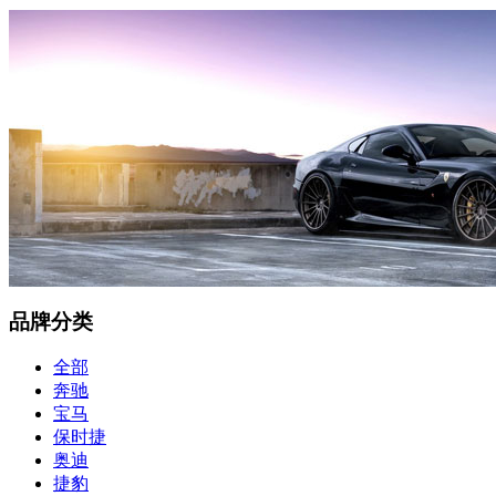
品牌分类
全部
奔驰
宝马
保时捷
奥迪
捷豹