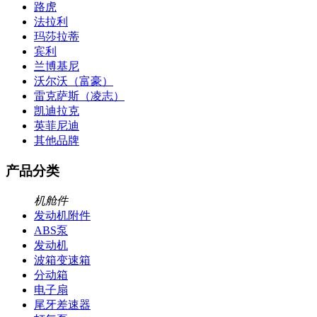
路虎
法拉利
玛莎拉蒂
宾利
兰博基尼
沃尔沃（富豪）
雷克萨斯（凌志）
凯迪拉克
英菲尼迪
其他品牌
产品分类
机舱件
发动机附件
ABS泵
发动机
波箱变速箱
分动箱
电子扇
尾牙差速器