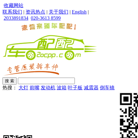
收藏网站
联系我们
|
资讯热点
|
关于我们
|
English
|
2033891834
020-3613 8599
热搜：
大灯
前嘴
发动机
波箱
叶子板
减震器
倒车镜