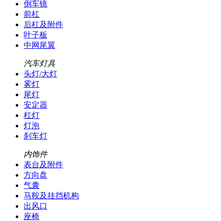
倒车镜
前杠
后杠及附件
叶子板
中网尾翼
汽车灯具
头灯/大灯
雾灯
尾灯
安定器
杠灯
灯泡
刹车灯
内饰件
表台及附件
方向盘
气囊
马鞍及挂挡机构
出风口
座椅