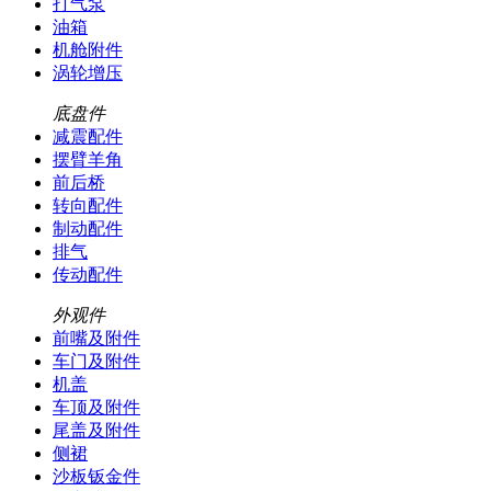
打气泵
油箱
机舱附件
涡轮增压
底盘件
减震配件
摆臂羊角
前后桥
转向配件
制动配件
排气
传动配件
外观件
前嘴及附件
车门及附件
机盖
车顶及附件
尾盖及附件
侧裙
沙板钣金件