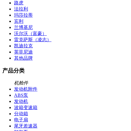
路虎
法拉利
玛莎拉蒂
宾利
兰博基尼
沃尔沃（富豪）
雷克萨斯（凌志）
凯迪拉克
英菲尼迪
其他品牌
产品分类
机舱件
发动机附件
ABS泵
发动机
波箱变速箱
分动箱
电子扇
尾牙差速器