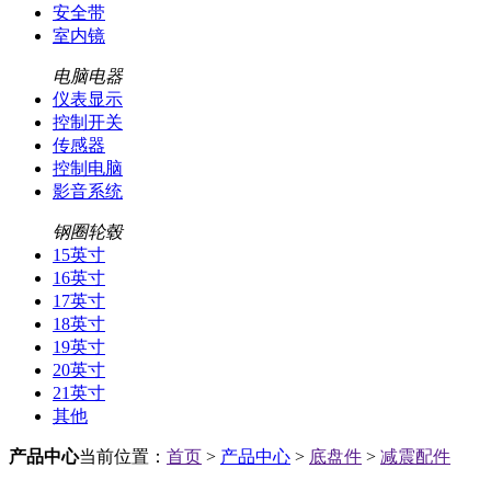
安全带
室内镜
电脑电器
仪表显示
控制开关
传感器
控制电脑
影音系统
钢圈轮毂
15英寸
16英寸
17英寸
18英寸
19英寸
20英寸
21英寸
其他
产品中心
当前位置：
首页
>
产品中心
>
底盘件
>
减震配件