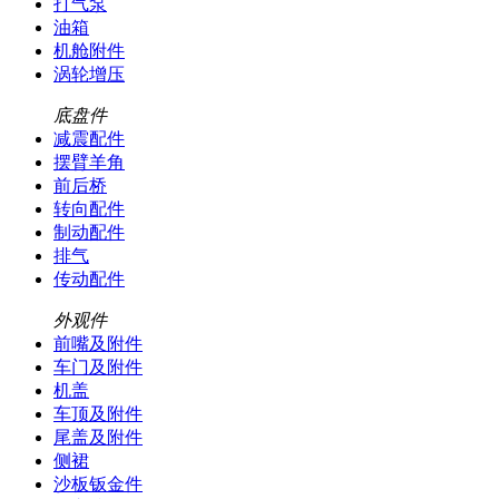
打气泵
油箱
机舱附件
涡轮增压
底盘件
减震配件
摆臂羊角
前后桥
转向配件
制动配件
排气
传动配件
外观件
前嘴及附件
车门及附件
机盖
车顶及附件
尾盖及附件
侧裙
沙板钣金件