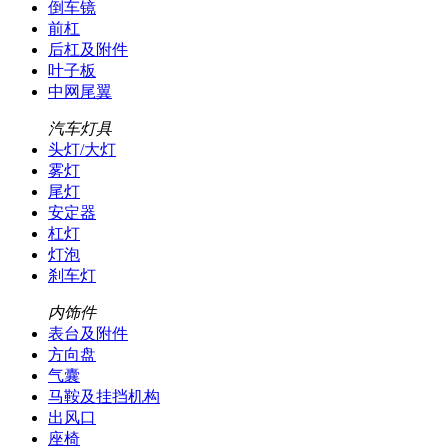
倒车镜
前杠
后杠及附件
叶子板
中网尾翼
汽车灯具
头灯/大灯
雾灯
尾灯
安定器
杠灯
灯泡
刹车灯
内饰件
表台及附件
方向盘
气囊
马鞍及挂挡机构
出风口
座椅