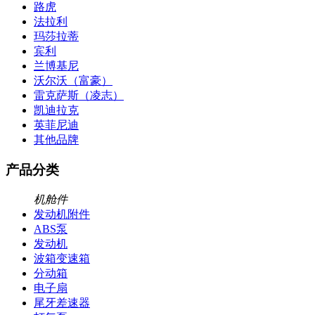
路虎
法拉利
玛莎拉蒂
宾利
兰博基尼
沃尔沃（富豪）
雷克萨斯（凌志）
凯迪拉克
英菲尼迪
其他品牌
产品分类
机舱件
发动机附件
ABS泵
发动机
波箱变速箱
分动箱
电子扇
尾牙差速器