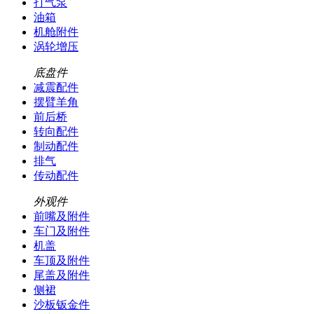
打气泵
油箱
机舱附件
涡轮增压
底盘件
减震配件
摆臂羊角
前后桥
转向配件
制动配件
排气
传动配件
外观件
前嘴及附件
车门及附件
机盖
车顶及附件
尾盖及附件
侧裙
沙板钣金件