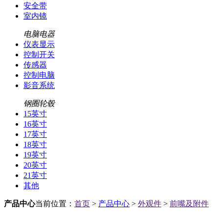
安全带
室内镜
电脑电器
仪表显示
控制开关
传感器
控制电脑
影音系统
钢圈轮毂
15英寸
16英寸
17英寸
18英寸
19英寸
20英寸
21英寸
其他
产品中心
当前位置：
首页
>
产品中心
>
外观件
>
前嘴及附件