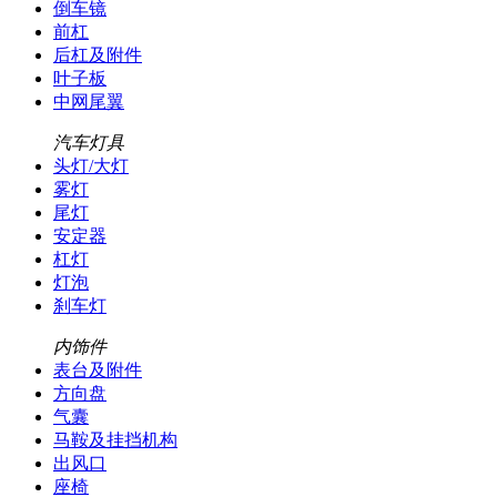
倒车镜
前杠
后杠及附件
叶子板
中网尾翼
汽车灯具
头灯/大灯
雾灯
尾灯
安定器
杠灯
灯泡
刹车灯
内饰件
表台及附件
方向盘
气囊
马鞍及挂挡机构
出风口
座椅