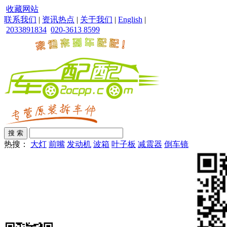
收藏网站
联系我们
|
资讯热点
|
关于我们
|
English
|
2033891834
020-3613 8599
热搜：
大灯
前嘴
发动机
波箱
叶子板
减震器
倒车镜