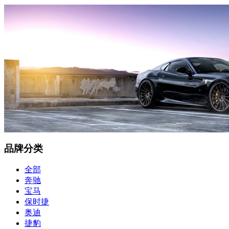
品牌分类
全部
奔驰
宝马
保时捷
奥迪
捷豹