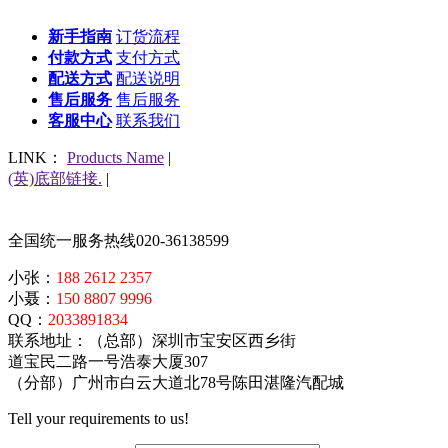
新手指南
订货流程
付款方式
支付方式
配送方式
配送说明
售后服务
售后服务
客服中心
联系我们
LINK：
Products Name
|
(英)底部链接.
|
全国统一服务热线
020-36138599
小张：
188 2612 2357
小聂：
150 8807 9996
QQ：
2033891834
联系地址：（总部）深圳市宝安区西乡街
道宝民二路一号浩泰大厦307
（分部）广州市白云大道北78号陈田湛隆汽配城
Tell your requirements to us!