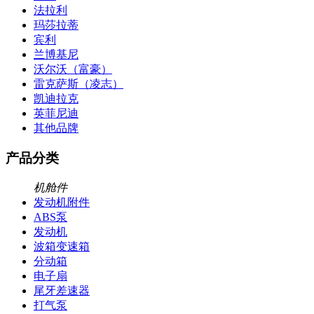
法拉利
玛莎拉蒂
宾利
兰博基尼
沃尔沃（富豪）
雷克萨斯（凌志）
凯迪拉克
英菲尼迪
其他品牌
产品分类
机舱件
发动机附件
ABS泵
发动机
波箱变速箱
分动箱
电子扇
尾牙差速器
打气泵