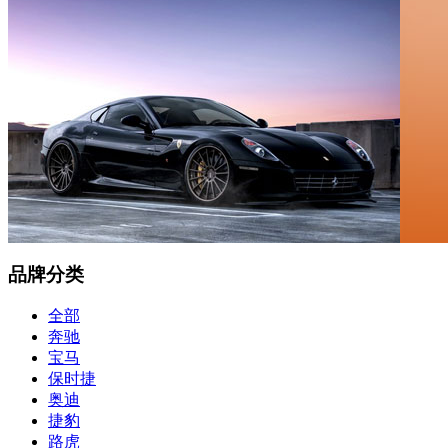
品牌分类
全部
奔驰
宝马
保时捷
奥迪
捷豹
路虎