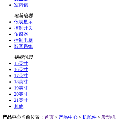
室内镜
电脑电器
仪表显示
控制开关
传感器
控制电脑
影音系统
钢圈轮毂
15英寸
16英寸
17英寸
18英寸
19英寸
20英寸
21英寸
其他
产品中心
当前位置：
首页
>
产品中心
>
机舱件
>
发动机