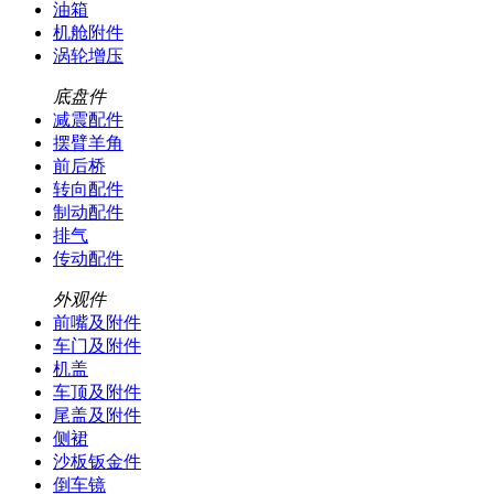
油箱
机舱附件
涡轮增压
底盘件
减震配件
摆臂羊角
前后桥
转向配件
制动配件
排气
传动配件
外观件
前嘴及附件
车门及附件
机盖
车顶及附件
尾盖及附件
侧裙
沙板钣金件
倒车镜