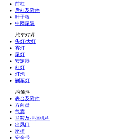
前杠
后杠及附件
叶子板
中网尾翼
汽车灯具
头灯/大灯
雾灯
尾灯
安定器
杠灯
灯泡
刹车灯
内饰件
表台及附件
方向盘
气囊
马鞍及挂挡机构
出风口
座椅
安全带