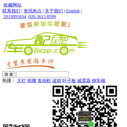
收藏网站
联系我们
|
资讯热点
|
关于我们
|
English
|
2033891834
020-3613 8599
热搜：
大灯
前嘴
发动机
波箱
叶子板
减震器
倒车镜