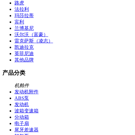
路虎
法拉利
玛莎拉蒂
宾利
兰博基尼
沃尔沃（富豪）
雷克萨斯（凌志）
凯迪拉克
英菲尼迪
其他品牌
产品分类
机舱件
发动机附件
ABS泵
发动机
波箱变速箱
分动箱
电子扇
尾牙差速器