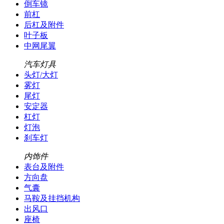
倒车镜
前杠
后杠及附件
叶子板
中网尾翼
汽车灯具
头灯/大灯
雾灯
尾灯
安定器
杠灯
灯泡
刹车灯
内饰件
表台及附件
方向盘
气囊
马鞍及挂挡机构
出风口
座椅