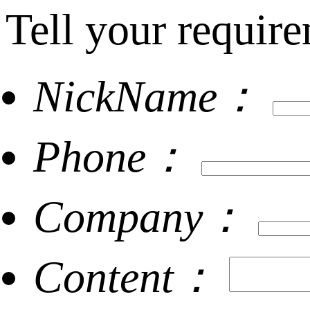
Tell your require
NickName：
Phone：
Company：
Content：