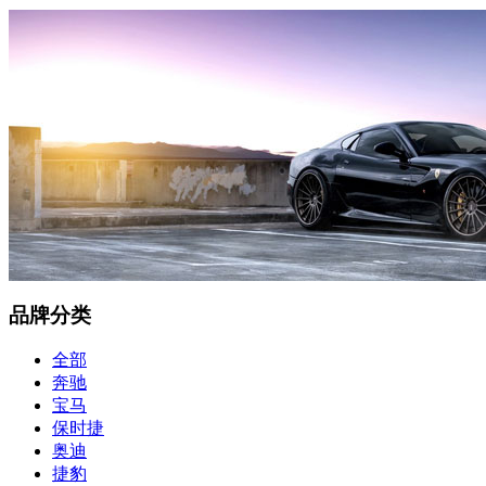
品牌分类
全部
奔驰
宝马
保时捷
奥迪
捷豹