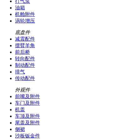
打气泵
油箱
机舱附件
涡轮增压
底盘件
减震配件
摆臂羊角
前后桥
转向配件
制动配件
排气
传动配件
外观件
前嘴及附件
车门及附件
机盖
车顶及附件
尾盖及附件
侧裙
沙板钣金件