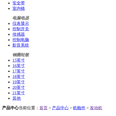
安全带
室内镜
电脑电器
仪表显示
控制开关
传感器
控制电脑
影音系统
钢圈轮毂
15英寸
16英寸
17英寸
18英寸
19英寸
20英寸
21英寸
其他
产品中心
当前位置：
首页
>
产品中心
>
机舱件
>
发动机