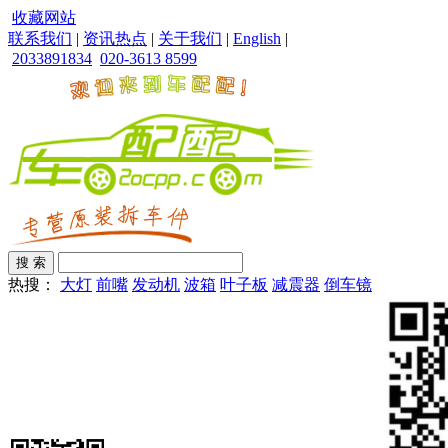
收藏网站
联系我们
|
资讯热点
|
关于我们
|
English
|
2033891834
020-3613 8599
热搜：
大灯
前嘴
发动机
波箱
叶子板
减震器
倒车镜