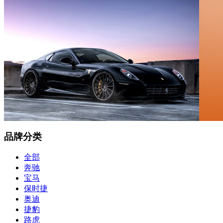
品牌分类
全部
奔驰
宝马
保时捷
奥迪
捷豹
路虎