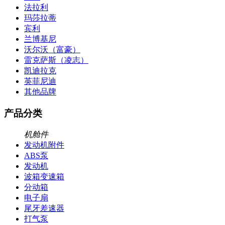
法拉利
玛莎拉蒂
宾利
兰博基尼
沃尔沃（富豪）
雷克萨斯（凌志）
凯迪拉克
英菲尼迪
其他品牌
产品分类
机舱件
发动机附件
ABS泵
发动机
波箱变速箱
分动箱
电子扇
尾牙差速器
打气泵