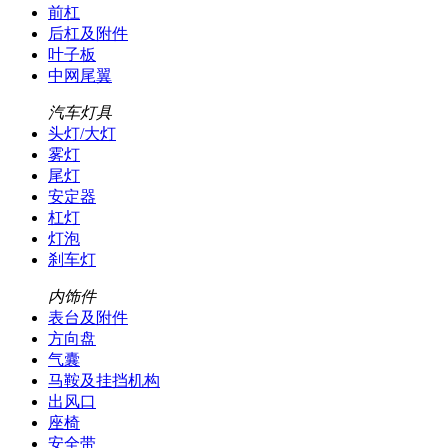
前杠
后杠及附件
叶子板
中网尾翼
汽车灯具
头灯/大灯
雾灯
尾灯
安定器
杠灯
灯泡
刹车灯
内饰件
表台及附件
方向盘
气囊
马鞍及挂挡机构
出风口
座椅
安全带