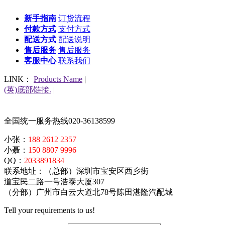
新手指南
订货流程
付款方式
支付方式
配送方式
配送说明
售后服务
售后服务
客服中心
联系我们
LINK：
Products Name
|
(英)底部链接.
|
全国统一服务热线
020-36138599
小张：
188 2612 2357
小聂：
150 8807 9996
QQ：
2033891834
联系地址：（总部）深圳市宝安区西乡街
道宝民二路一号浩泰大厦307
（分部）广州市白云大道北78号陈田湛隆汽配城
Tell your requirements to us!