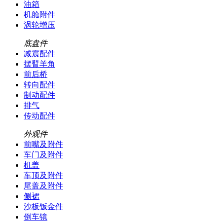
油箱
机舱附件
涡轮增压
底盘件
减震配件
摆臂羊角
前后桥
转向配件
制动配件
排气
传动配件
外观件
前嘴及附件
车门及附件
机盖
车顶及附件
尾盖及附件
侧裙
沙板钣金件
倒车镜