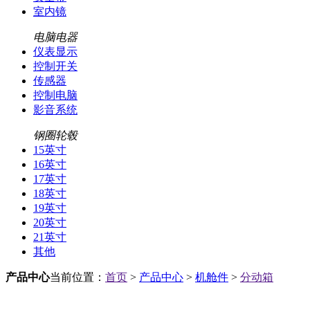
室内镜
电脑电器
仪表显示
控制开关
传感器
控制电脑
影音系统
钢圈轮毂
15英寸
16英寸
17英寸
18英寸
19英寸
20英寸
21英寸
其他
产品中心
当前位置：
首页
>
产品中心
>
机舱件
>
分动箱