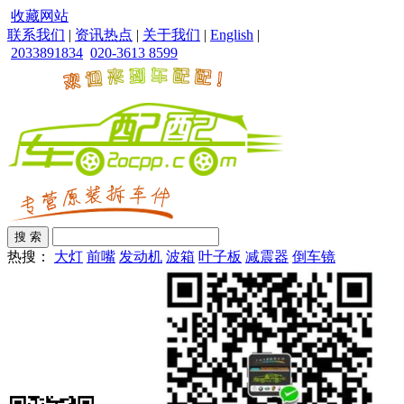
收藏网站
联系我们
|
资讯热点
|
关于我们
|
English
|
2033891834
020-3613 8599
热搜：
大灯
前嘴
发动机
波箱
叶子板
减震器
倒车镜