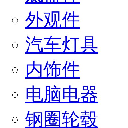
外观件
汽车灯具
内饰件
电脑电器
钢圈轮毂