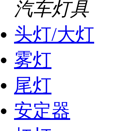
汽车灯具
头灯/大灯
雾灯
尾灯
安定器