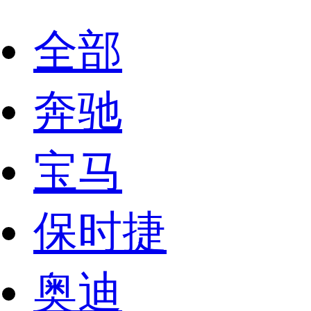
全部
奔驰
宝马
保时捷
奥迪