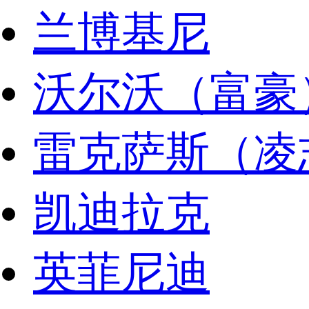
兰博基尼
沃尔沃（富豪
雷克萨斯（凌
凯迪拉克
英菲尼迪