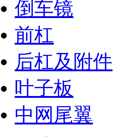
倒车镜
前杠
后杠及附件
叶子板
中网尾翼