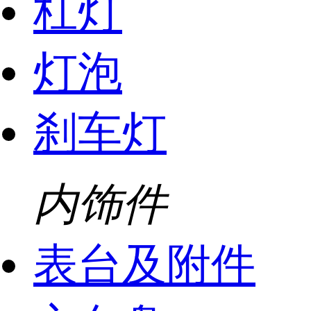
杠灯
灯泡
刹车灯
内饰件
表台及附件