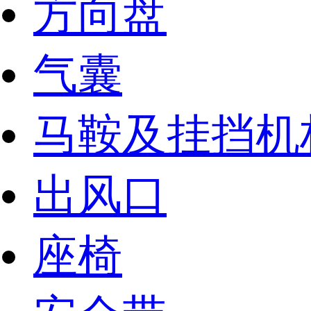
方向盘
气囊
马鞍及挂挡机
出风口
座椅