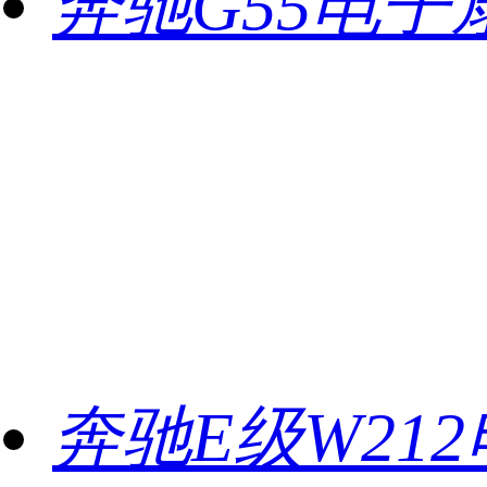
奔驰G55电子
奔驰E级W21