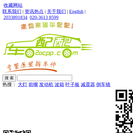
收藏网站
联系我们
|
资讯热点
|
关于我们
|
English
|
2033891834
020-3613 8599
热搜：
大灯
前嘴
发动机
波箱
叶子板
减震器
倒车镜