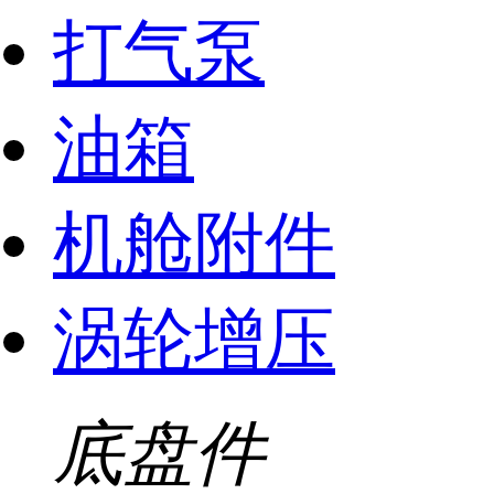
打气泵
油箱
机舱附件
涡轮增压
底盘件