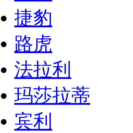
捷豹
路虎
法拉利
玛莎拉蒂
宾利