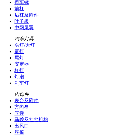
倒车镜
前杠
后杠及附件
叶子板
中网尾翼
汽车灯具
头灯/大灯
雾灯
尾灯
安定器
杠灯
灯泡
刹车灯
内饰件
表台及附件
方向盘
气囊
马鞍及挂挡机构
出风口
座椅