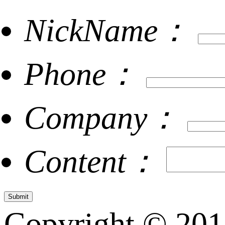
NickName：
Phone：
Company：
Content：
Copyright © 20