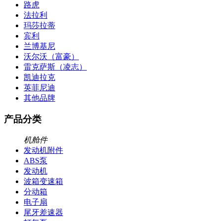
路虎
法拉利
玛莎拉蒂
宾利
兰博基尼
沃尔沃（富豪）
雷克萨斯（凌志）
凯迪拉克
英菲尼迪
其他品牌
产品分类
机舱件
发动机附件
ABS泵
发动机
波箱变速箱
分动箱
电子扇
尾牙差速器