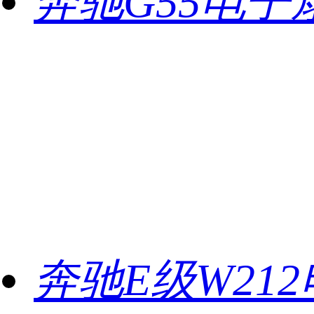
奔驰G55电子
奔驰E级W21