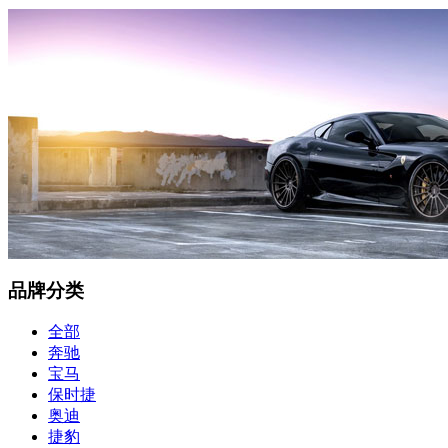
品牌分类
全部
奔驰
宝马
保时捷
奥迪
捷豹