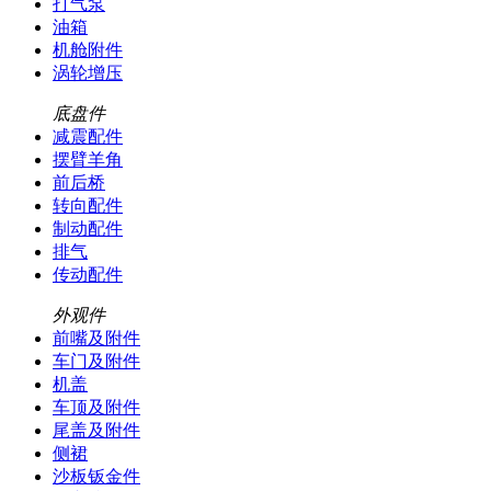
打气泵
油箱
机舱附件
涡轮增压
底盘件
减震配件
摆臂羊角
前后桥
转向配件
制动配件
排气
传动配件
外观件
前嘴及附件
车门及附件
机盖
车顶及附件
尾盖及附件
侧裙
沙板钣金件