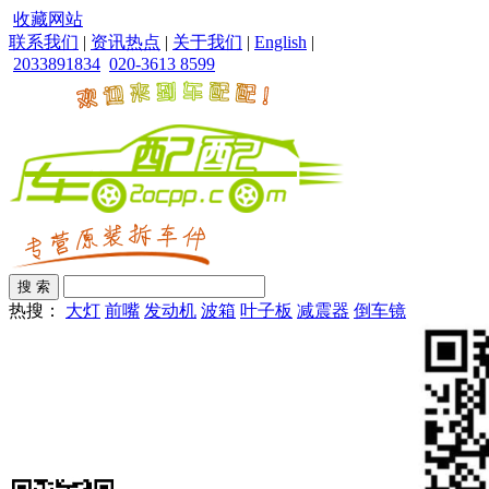
收藏网站
联系我们
|
资讯热点
|
关于我们
|
English
|
2033891834
020-3613 8599
热搜：
大灯
前嘴
发动机
波箱
叶子板
减震器
倒车镜