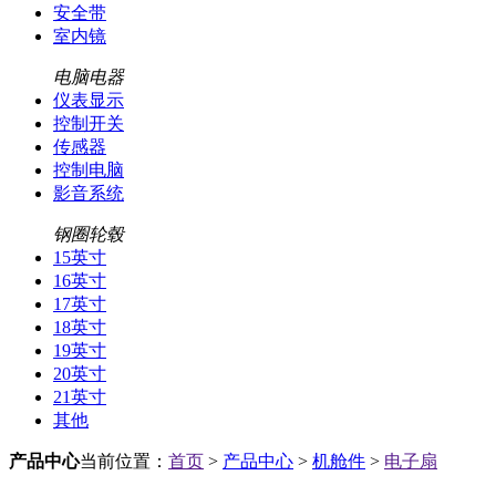
安全带
室内镜
电脑电器
仪表显示
控制开关
传感器
控制电脑
影音系统
钢圈轮毂
15英寸
16英寸
17英寸
18英寸
19英寸
20英寸
21英寸
其他
产品中心
当前位置：
首页
>
产品中心
>
机舱件
>
电子扇