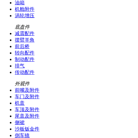
油箱
机舱附件
涡轮增压
底盘件
减震配件
摆臂羊角
前后桥
转向配件
制动配件
排气
传动配件
外观件
前嘴及附件
车门及附件
机盖
车顶及附件
尾盖及附件
侧裙
沙板钣金件
倒车镜