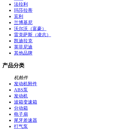
法拉利
玛莎拉蒂
宾利
兰博基尼
沃尔沃（富豪）
雷克萨斯（凌志）
凯迪拉克
英菲尼迪
其他品牌
产品分类
机舱件
发动机附件
ABS泵
发动机
波箱变速箱
分动箱
电子扇
尾牙差速器
打气泵