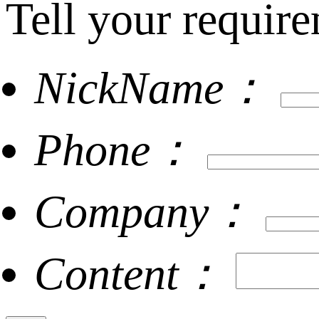
Tell your require
NickName：
Phone：
Company：
Content：