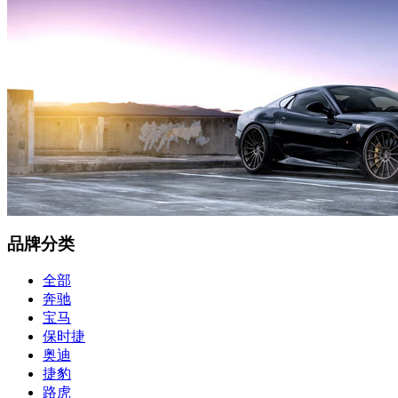
品牌分类
全部
奔驰
宝马
保时捷
奥迪
捷豹
路虎