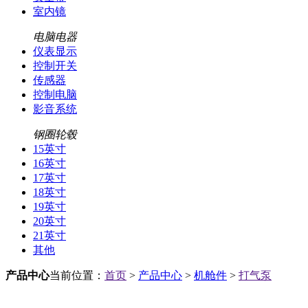
室内镜
电脑电器
仪表显示
控制开关
传感器
控制电脑
影音系统
钢圈轮毂
15英寸
16英寸
17英寸
18英寸
19英寸
20英寸
21英寸
其他
产品中心
当前位置：
首页
>
产品中心
>
机舱件
>
打气泵