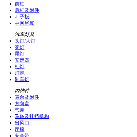
前杠
后杠及附件
叶子板
中网尾翼
汽车灯具
头灯/大灯
雾灯
尾灯
安定器
杠灯
灯泡
刹车灯
内饰件
表台及附件
方向盘
气囊
马鞍及挂挡机构
出风口
座椅
安全带