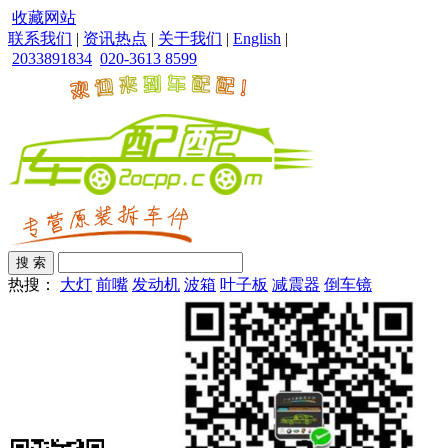
收藏网站
联系我们
|
资讯热点
|
关于我们
|
English
|
2033891834
020-3613 8599
热搜：
大灯
前嘴
发动机
波箱
叶子板
减震器
倒车镜