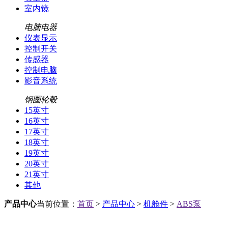
室内镜
电脑电器
仪表显示
控制开关
传感器
控制电脑
影音系统
钢圈轮毂
15英寸
16英寸
17英寸
18英寸
19英寸
20英寸
21英寸
其他
产品中心
当前位置：
首页
>
产品中心
>
机舱件
>
ABS泵