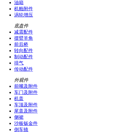
油箱
机舱附件
涡轮增压
底盘件
减震配件
摆臂羊角
前后桥
转向配件
制动配件
排气
传动配件
外观件
前嘴及附件
车门及附件
机盖
车顶及附件
尾盖及附件
侧裙
沙板钣金件
倒车镜