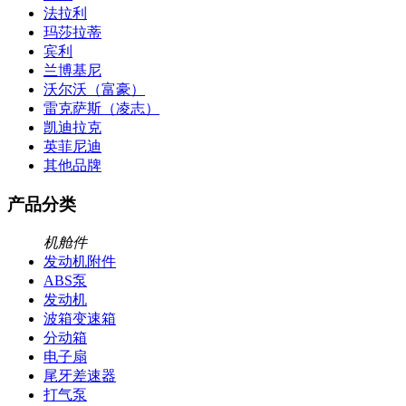
法拉利
玛莎拉蒂
宾利
兰博基尼
沃尔沃（富豪）
雷克萨斯（凌志）
凯迪拉克
英菲尼迪
其他品牌
产品分类
机舱件
发动机附件
ABS泵
发动机
波箱变速箱
分动箱
电子扇
尾牙差速器
打气泵