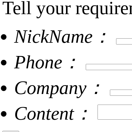
Tell your require
NickName：
Phone：
Company：
Content：