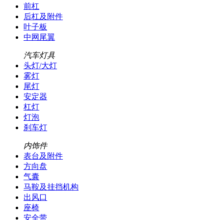
前杠
后杠及附件
叶子板
中网尾翼
汽车灯具
头灯/大灯
雾灯
尾灯
安定器
杠灯
灯泡
刹车灯
内饰件
表台及附件
方向盘
气囊
马鞍及挂挡机构
出风口
座椅
安全带