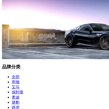
品牌分类
全部
奔驰
宝马
保时捷
奥迪
捷豹
路虎