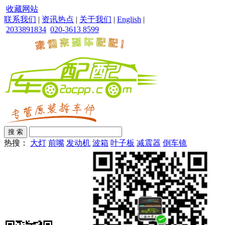
收藏网站
联系我们
|
资讯热点
|
关于我们
|
English
|
2033891834
020-3613 8599
热搜：
大灯
前嘴
发动机
波箱
叶子板
减震器
倒车镜