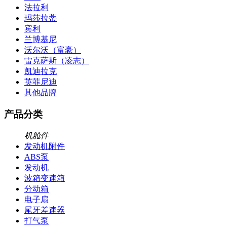
法拉利
玛莎拉蒂
宾利
兰博基尼
沃尔沃（富豪）
雷克萨斯（凌志）
凯迪拉克
英菲尼迪
其他品牌
产品分类
机舱件
发动机附件
ABS泵
发动机
波箱变速箱
分动箱
电子扇
尾牙差速器
打气泵