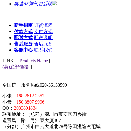
奥迪A5排气管后段
新手指南
订货流程
付款方式
支付方式
配送方式
配送说明
售后服务
售后服务
客服中心
联系我们
LINK：
Products Name
|
(英)底部链接.
|
全国统一服务热线
020-36138599
小张：
188 2612 2357
小聂：
150 8807 9996
QQ：
2033891834
联系地址：（总部）深圳市宝安区西乡街
道宝民二路一号浩泰大厦307
（分部）广州市白云大道北78号陈田湛隆汽配城