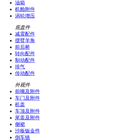
油箱
机舱附件
涡轮增压
底盘件
减震配件
摆臂羊角
前后桥
转向配件
制动配件
排气
传动配件
外观件
前嘴及附件
车门及附件
机盖
车顶及附件
尾盖及附件
侧裙
沙板钣金件
倒车镜