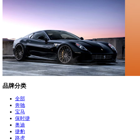
品牌分类
全部
奔驰
宝马
保时捷
奥迪
捷豹
路虎