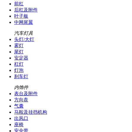
前杠
后杠及附件
叶子板
中网尾翼
汽车灯具
头灯/大灯
雾灯
尾灯
安定器
杠灯
灯泡
刹车灯
内饰件
表台及附件
方向盘
气囊
马鞍及挂挡机构
出风口
座椅
安全带