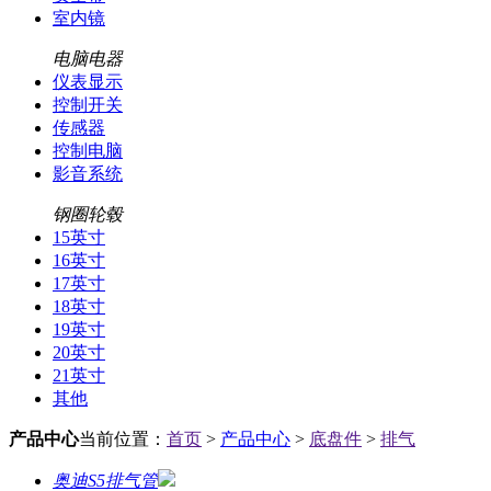
室内镜
电脑电器
仪表显示
控制开关
传感器
控制电脑
影音系统
钢圈轮毂
15英寸
16英寸
17英寸
18英寸
19英寸
20英寸
21英寸
其他
产品中心
当前位置：
首页
>
产品中心
>
底盘件
>
排气
奥迪S5排气管