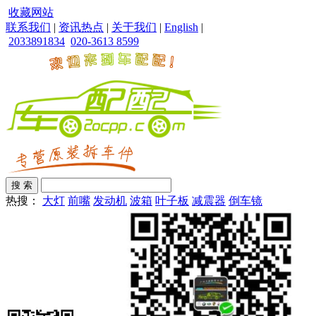
收藏网站
联系我们
|
资讯热点
|
关于我们
|
English
|
2033891834
020-3613 8599
热搜：
大灯
前嘴
发动机
波箱
叶子板
减震器
倒车镜