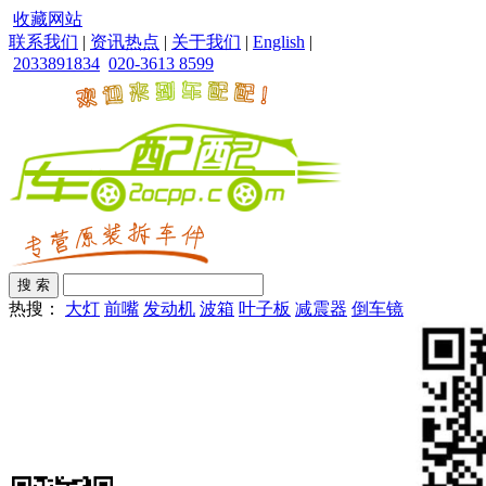
收藏网站
联系我们
|
资讯热点
|
关于我们
|
English
|
2033891834
020-3613 8599
热搜：
大灯
前嘴
发动机
波箱
叶子板
减震器
倒车镜