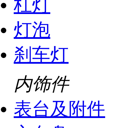
杠灯
灯泡
刹车灯
内饰件
表台及附件