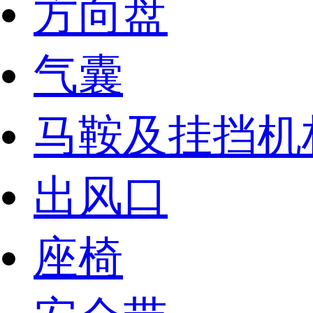
方向盘
气囊
马鞍及挂挡机
出风口
座椅