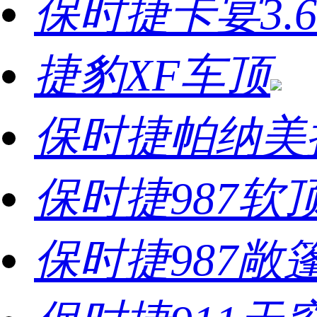
保时捷卡宴3.
捷豹XF车顶
保时捷帕纳美
保时捷987软
保时捷987敞