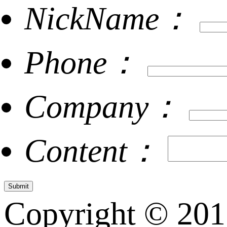
NickName：
Phone：
Company：
Content：
Copyright © 20