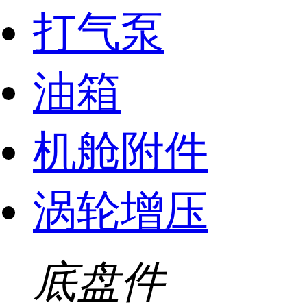
打气泵
油箱
机舱附件
涡轮增压
底盘件