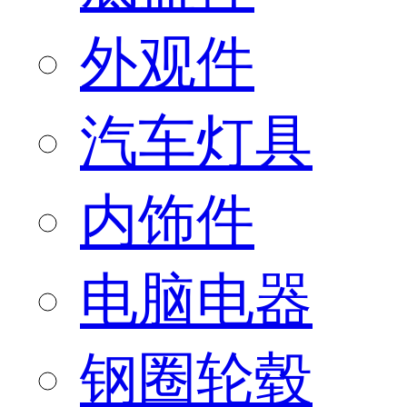
外观件
汽车灯具
内饰件
电脑电器
钢圈轮毂