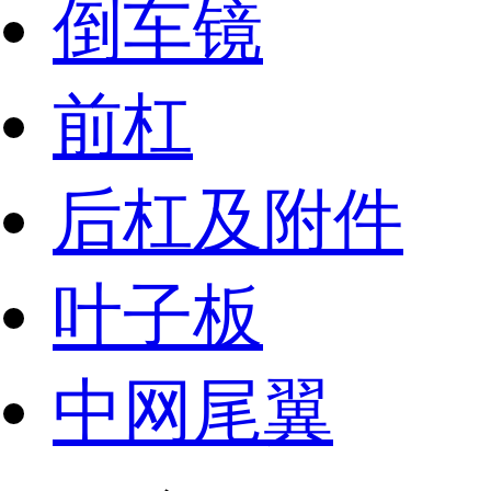
倒车镜
前杠
后杠及附件
叶子板
中网尾翼