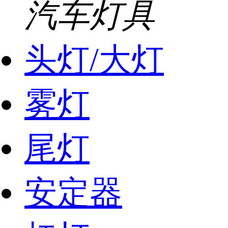
汽车灯具
头灯/大灯
雾灯
尾灯
安定器