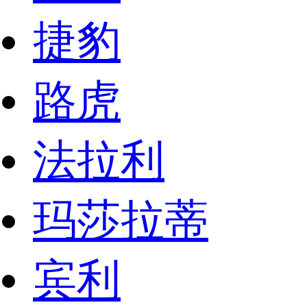
捷豹
路虎
法拉利
玛莎拉蒂
宾利