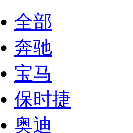
全部
奔驰
宝马
保时捷
奥迪