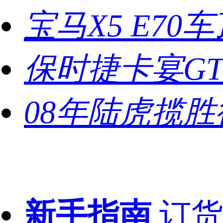
宝马X5 E70
保时捷卡宴G
08年陆虎揽
新手指南
订货