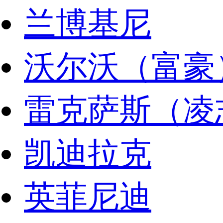
兰博基尼
沃尔沃（富豪
雷克萨斯（凌
凯迪拉克
英菲尼迪