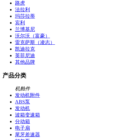
路虎
法拉利
玛莎拉蒂
宾利
兰博基尼
沃尔沃（富豪）
雷克萨斯（凌志）
凯迪拉克
英菲尼迪
其他品牌
产品分类
机舱件
发动机附件
ABS泵
发动机
波箱变速箱
分动箱
电子扇
尾牙差速器