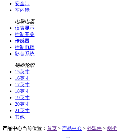
安全带
室内镜
电脑电器
仪表显示
控制开关
传感器
控制电脑
影音系统
钢圈轮毂
15英寸
16英寸
17英寸
18英寸
19英寸
20英寸
21英寸
其他
产品中心
当前位置：
首页
>
产品中心
>
外观件
>
侧裙