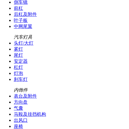
倒车镜
前杠
后杠及附件
叶子板
中网尾翼
汽车灯具
头灯/大灯
雾灯
尾灯
安定器
杠灯
灯泡
刹车灯
内饰件
表台及附件
方向盘
气囊
马鞍及挂挡机构
出风口
座椅