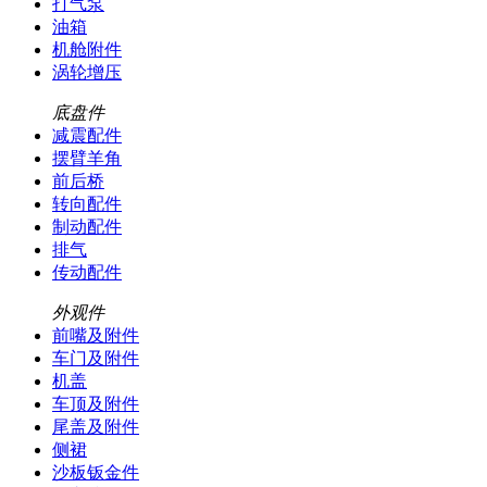
打气泵
油箱
机舱附件
涡轮增压
底盘件
减震配件
摆臂羊角
前后桥
转向配件
制动配件
排气
传动配件
外观件
前嘴及附件
车门及附件
机盖
车顶及附件
尾盖及附件
侧裙
沙板钣金件