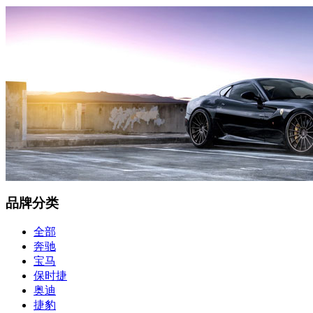
品牌分类
全部
奔驰
宝马
保时捷
奥迪
捷豹