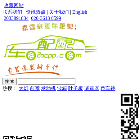
收藏网站
联系我们
|
资讯热点
|
关于我们
|
English
|
2033891834
020-3613 8599
热搜：
大灯
前嘴
发动机
波箱
叶子板
减震器
倒车镜