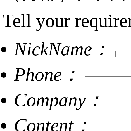
Tell your require
NickName：
Phone：
Company：
Content：