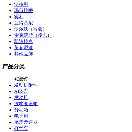
法拉利
玛莎拉蒂
宾利
兰博基尼
沃尔沃（富豪）
雷克萨斯（凌志）
凯迪拉克
英菲尼迪
其他品牌
产品分类
机舱件
发动机附件
ABS泵
发动机
波箱变速箱
分动箱
电子扇
尾牙差速器
打气泵