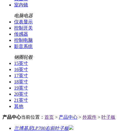
室内镜
电脑电器
仪表显示
控制开关
传感器
控制电脑
影音系统
钢圈轮毂
15英寸
16英寸
17英寸
18英寸
19英寸
20英寸
21英寸
其他
产品中心
当前位置：
首页
>
产品中心
>
外观件
>
叶子板
兰博基尼LP700右前叶子板