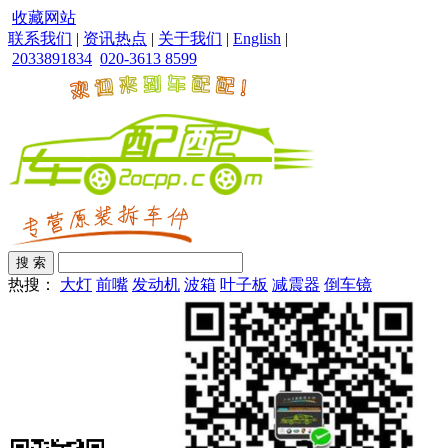
收藏网站
联系我们
|
资讯热点
|
关于我们
|
English
|
2033891834
020-3613 8599
热搜：
大灯
前嘴
发动机
波箱
叶子板
减震器
倒车镜