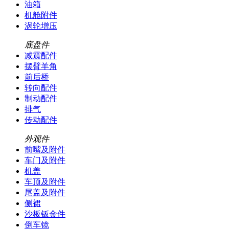
油箱
机舱附件
涡轮增压
底盘件
减震配件
摆臂羊角
前后桥
转向配件
制动配件
排气
传动配件
外观件
前嘴及附件
车门及附件
机盖
车顶及附件
尾盖及附件
侧裙
沙板钣金件
倒车镜