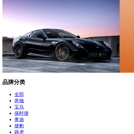
品牌分类
全部
奔驰
宝马
保时捷
奥迪
捷豹
路虎