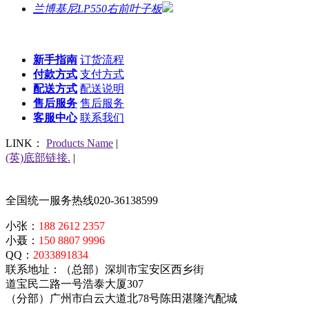
兰博基尼LP550右前叶子板
新手指南
订货流程
付款方式
支付方式
配送方式
配送说明
售后服务
售后服务
客服中心
联系我们
LINK：
Products Name
|
(英)底部链接.
|
全国统一服务热线
020-36138599
小张：
188 2612 2357
小聂：
150 8807 9996
QQ：
2033891834
联系地址：（总部）深圳市宝安区西乡街
道宝民二路一号浩泰大厦307
（分部）广州市白云大道北78号陈田湛隆汽配城