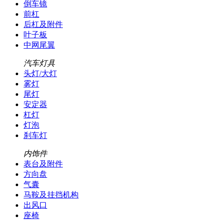
倒车镜
前杠
后杠及附件
叶子板
中网尾翼
汽车灯具
头灯/大灯
雾灯
尾灯
安定器
杠灯
灯泡
刹车灯
内饰件
表台及附件
方向盘
气囊
马鞍及挂挡机构
出风口
座椅