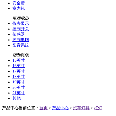
安全带
室内镜
电脑电器
仪表显示
控制开关
传感器
控制电脑
影音系统
钢圈轮毂
15英寸
16英寸
17英寸
18英寸
19英寸
20英寸
21英寸
其他
产品中心
当前位置：
首页
>
产品中心
>
汽车灯具
>
杠灯