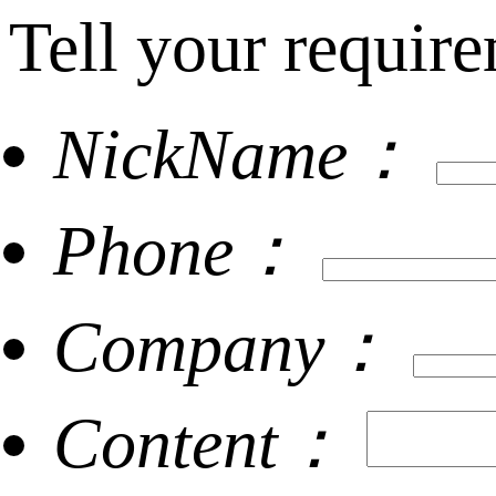
Tell your require
NickName：
Phone：
Company：
Content：