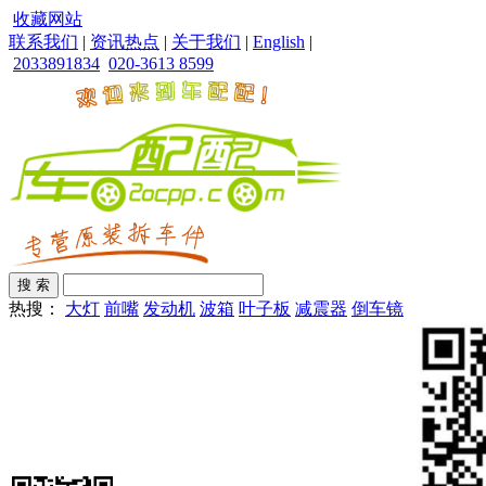
收藏网站
联系我们
|
资讯热点
|
关于我们
|
English
|
2033891834
020-3613 8599
热搜：
大灯
前嘴
发动机
波箱
叶子板
减震器
倒车镜