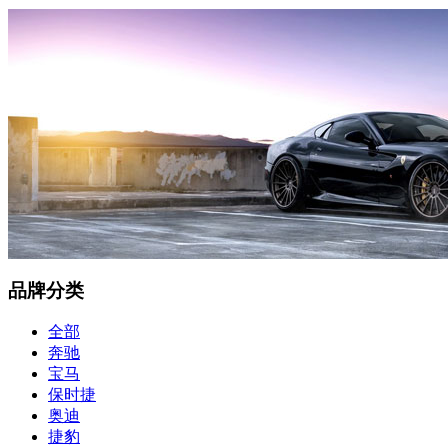
品牌分类
全部
奔驰
宝马
保时捷
奥迪
捷豹