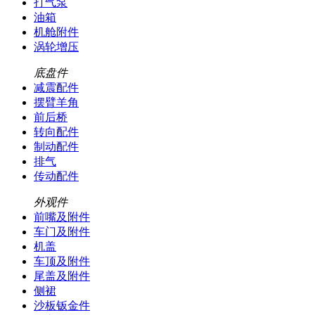
打气泵
油箱
机舱附件
涡轮增压
底盘件
减震配件
摆臂羊角
前后桥
转向配件
制动配件
排气
传动配件
外观件
前嘴及附件
车门及附件
机盖
车顶及附件
尾盖及附件
侧裙
沙板钣金件