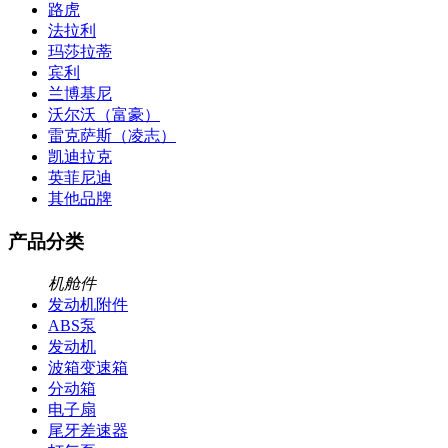
路虎
法拉利
玛莎拉蒂
宾利
兰博基尼
沃尔沃（富豪）
雷克萨斯（凌志）
凯迪拉克
英菲尼迪
其他品牌
产品分类
机舱件
发动机附件
ABS泵
发动机
波箱变速箱
分动箱
电子扇
尾牙差速器