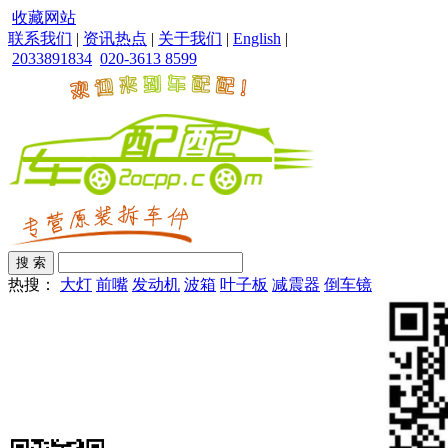
收藏网站
联系我们
|
资讯热点
|
关于我们
|
English
|
2033891834
020-3613 8599
热搜：
大灯
前嘴
发动机
波箱
叶子板
减震器
倒车镜