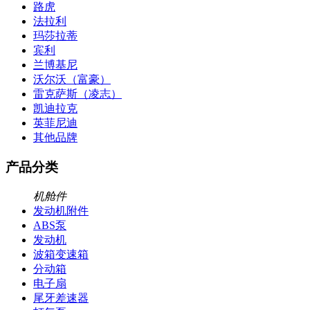
路虎
法拉利
玛莎拉蒂
宾利
兰博基尼
沃尔沃（富豪）
雷克萨斯（凌志）
凯迪拉克
英菲尼迪
其他品牌
产品分类
机舱件
发动机附件
ABS泵
发动机
波箱变速箱
分动箱
电子扇
尾牙差速器