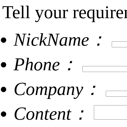
Tell your require
NickName：
Phone：
Company：
Content：