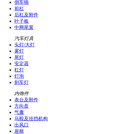
倒车镜
前杠
后杠及附件
叶子板
中网尾翼
汽车灯具
头灯/大灯
雾灯
尾灯
安定器
杠灯
灯泡
刹车灯
内饰件
表台及附件
方向盘
气囊
马鞍及挂挡机构
出风口
座椅