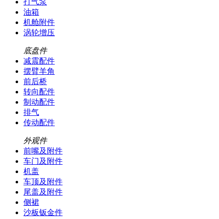
打气泵
油箱
机舱附件
涡轮增压
底盘件
减震配件
摆臂羊角
前后桥
转向配件
制动配件
排气
传动配件
外观件
前嘴及附件
车门及附件
机盖
车顶及附件
尾盖及附件
侧裙
沙板钣金件