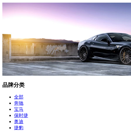
品牌分类
全部
奔驰
宝马
保时捷
奥迪
捷豹