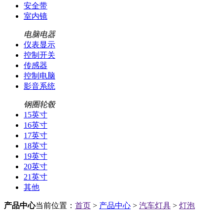
安全带
室内镜
电脑电器
仪表显示
控制开关
传感器
控制电脑
影音系统
钢圈轮毂
15英寸
16英寸
17英寸
18英寸
19英寸
20英寸
21英寸
其他
产品中心
当前位置：
首页
>
产品中心
>
汽车灯具
>
灯泡