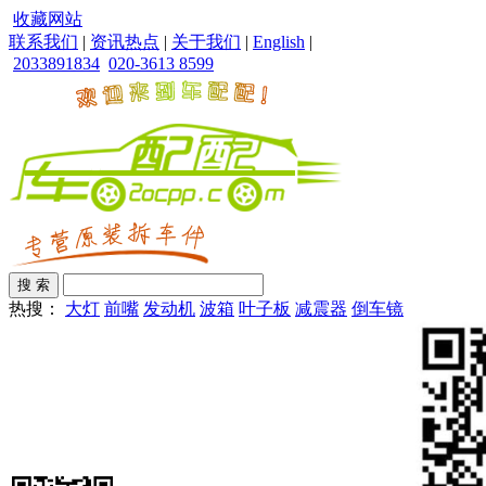
收藏网站
联系我们
|
资讯热点
|
关于我们
|
English
|
2033891834
020-3613 8599
热搜：
大灯
前嘴
发动机
波箱
叶子板
减震器
倒车镜