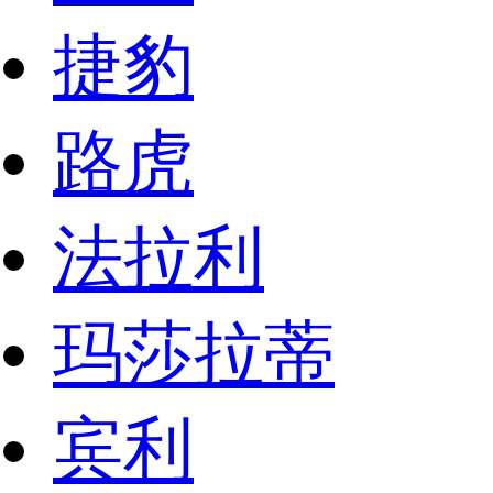
捷豹
路虎
法拉利
玛莎拉蒂
宾利