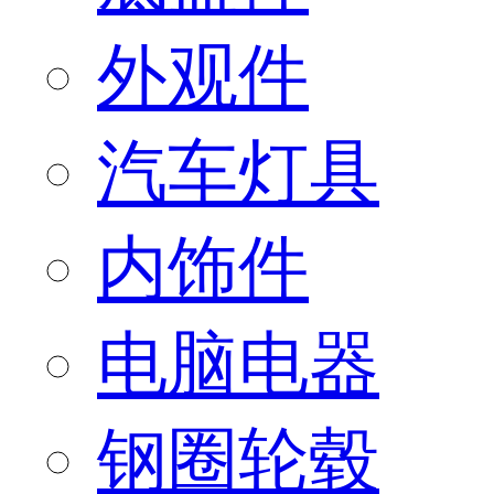
外观件
汽车灯具
内饰件
电脑电器
钢圈轮毂