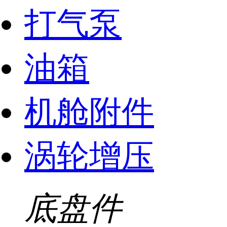
打气泵
油箱
机舱附件
涡轮增压
底盘件