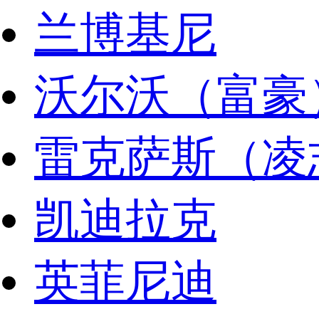
兰博基尼
沃尔沃（富豪
雷克萨斯（凌
凯迪拉克
英菲尼迪