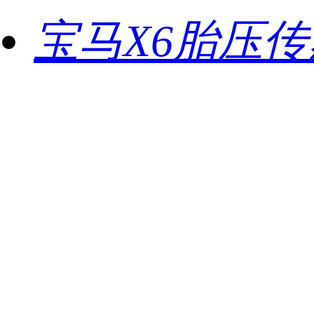
宝马X6胎压