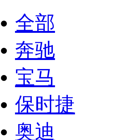
全部
奔驰
宝马
保时捷
奥迪