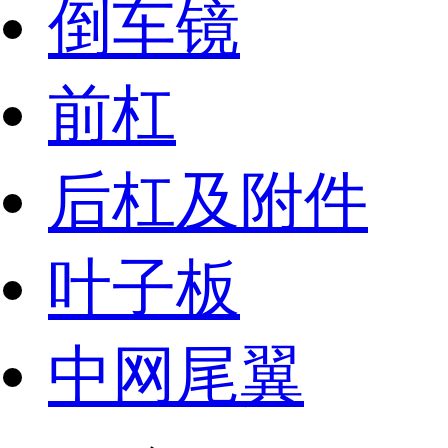
倒车镜
前杠
后杠及附件
叶子板
中网尾翼