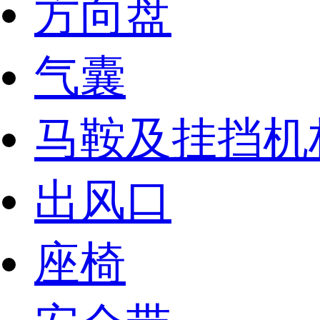
方向盘
气囊
马鞍及挂挡机
出风口
座椅