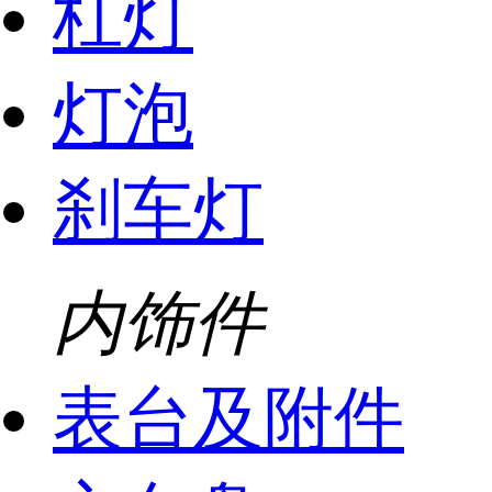
杠灯
灯泡
刹车灯
内饰件
表台及附件