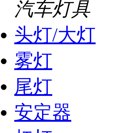
汽车灯具
头灯/大灯
雾灯
尾灯
安定器