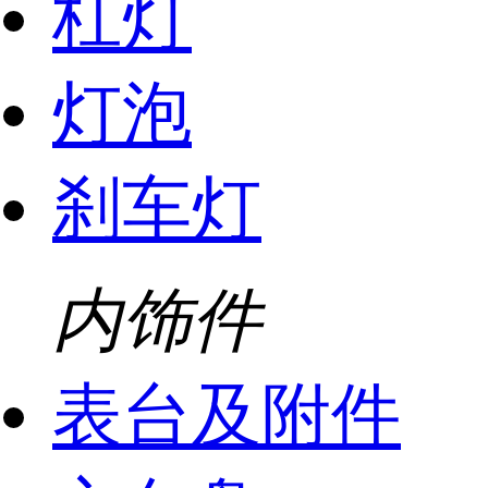
杠灯
灯泡
刹车灯
内饰件
表台及附件