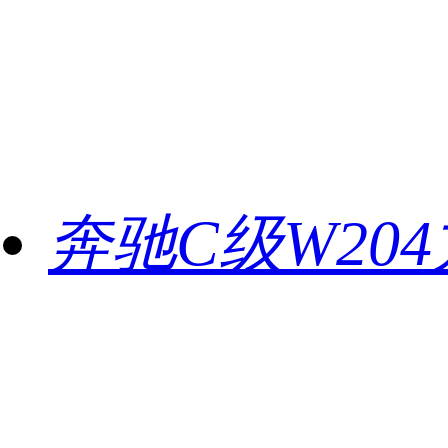
奔驰C级W20