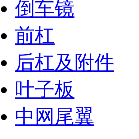
倒车镜
前杠
后杠及附件
叶子板
中网尾翼