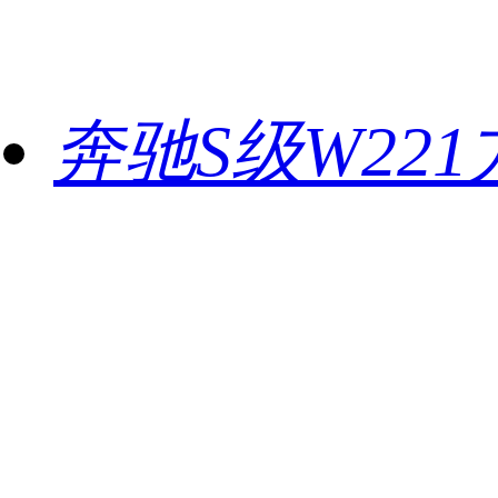
奔驰S级W22