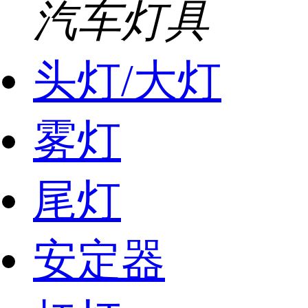
汽车灯具
头灯/大灯
雾灯
尾灯
安定器