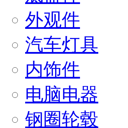
外观件
汽车灯具
内饰件
电脑电器
钢圈轮毂