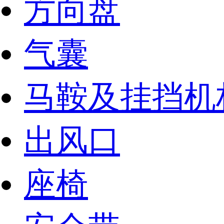
方向盘
气囊
马鞍及挂挡机
出风口
座椅