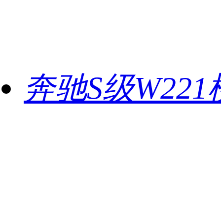
奔驰S级W22