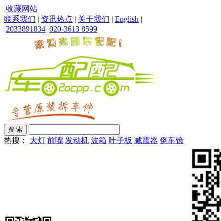
收藏网站
联系我们
|
资讯热点
|
关于我们
|
English
|
2033891834
020-3613 8599
热搜：
大灯
前嘴
发动机
波箱
叶子板
减震器
倒车镜