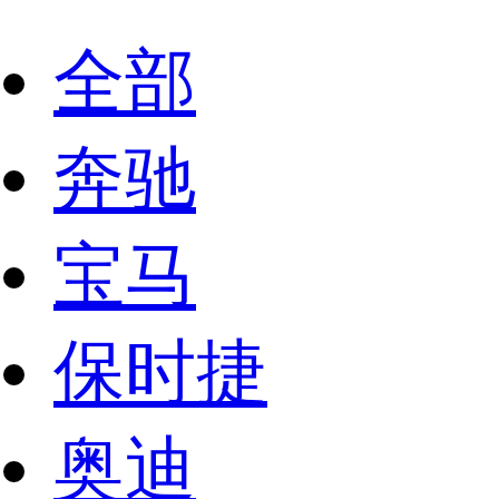
全部
奔驰
宝马
保时捷
奥迪