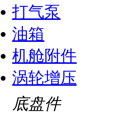
打气泵
油箱
机舱附件
涡轮增压
底盘件