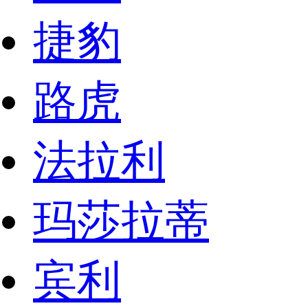
捷豹
路虎
法拉利
玛莎拉蒂
宾利