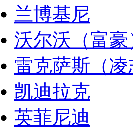
兰博基尼
沃尔沃（富豪
雷克萨斯（凌
凯迪拉克
英菲尼迪