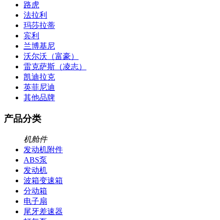
路虎
法拉利
玛莎拉蒂
宾利
兰博基尼
沃尔沃（富豪）
雷克萨斯（凌志）
凯迪拉克
英菲尼迪
其他品牌
产品分类
机舱件
发动机附件
ABS泵
发动机
波箱变速箱
分动箱
电子扇
尾牙差速器