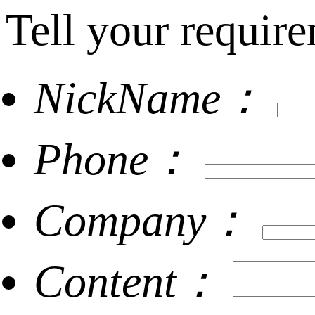
Tell your require
NickName：
Phone：
Company：
Content：