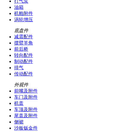
打气泵
油箱
机舱附件
涡轮增压
底盘件
减震配件
摆臂羊角
前后桥
转向配件
制动配件
排气
传动配件
外观件
前嘴及附件
车门及附件
机盖
车顶及附件
尾盖及附件
侧裙
沙板钣金件