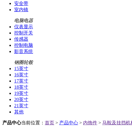
安全带
室内镜
电脑电器
仪表显示
控制开关
传感器
控制电脑
影音系统
钢圈轮毂
15英寸
16英寸
17英寸
18英寸
19英寸
20英寸
21英寸
其他
产品中心
当前位置：
首页
>
产品中心
>
内饰件
>
马鞍及挂挡机