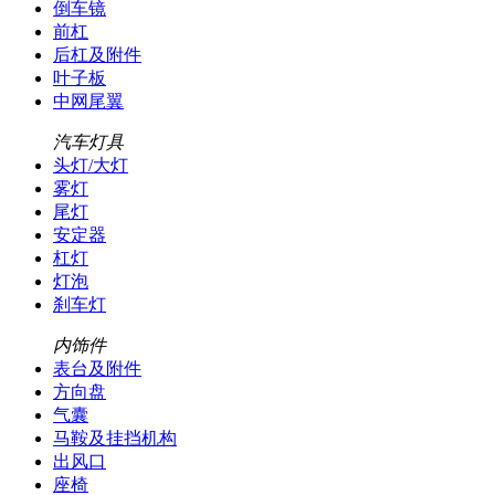
倒车镜
前杠
后杠及附件
叶子板
中网尾翼
汽车灯具
头灯/大灯
雾灯
尾灯
安定器
杠灯
灯泡
刹车灯
内饰件
表台及附件
方向盘
气囊
马鞍及挂挡机构
出风口
座椅