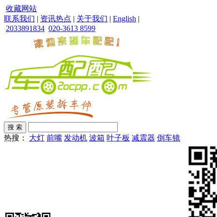
收藏网站
联系我们
|
资讯热点
|
关于我们
|
English
|
2033891834
020-3613 8599
热搜：
大灯
前嘴
发动机
波箱
叶子板
减震器
倒车镜