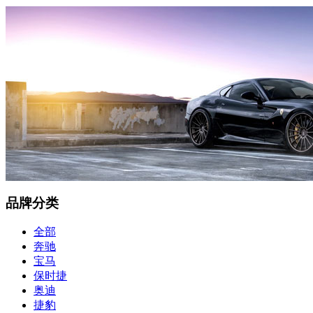
品牌分类
全部
奔驰
宝马
保时捷
奥迪
捷豹