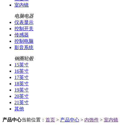
室内镜
电脑电器
仪表显示
控制开关
传感器
控制电脑
影音系统
钢圈轮毂
15英寸
16英寸
17英寸
18英寸
19英寸
20英寸
21英寸
其他
产品中心
当前位置：
首页
>
产品中心
>
内饰件
>
室内镜