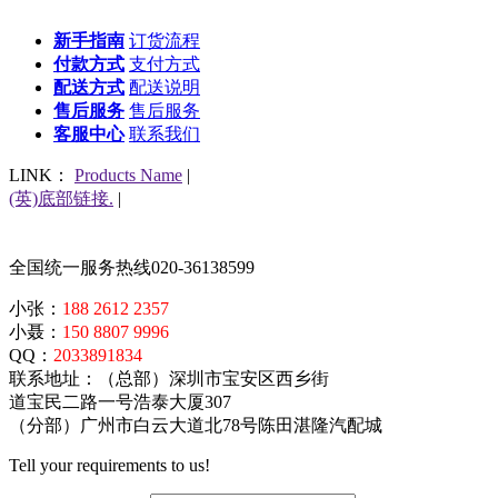
新手指南
订货流程
付款方式
支付方式
配送方式
配送说明
售后服务
售后服务
客服中心
联系我们
LINK：
Products Name
|
(英)底部链接.
|
全国统一服务热线
020-36138599
小张：
188 2612 2357
小聂：
150 8807 9996
QQ：
2033891834
联系地址：（总部）深圳市宝安区西乡街
道宝民二路一号浩泰大厦307
（分部）广州市白云大道北78号陈田湛隆汽配城
Tell your requirements to us!