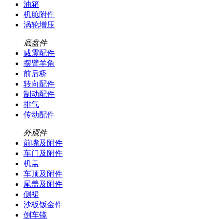
油箱
机舱附件
涡轮增压
底盘件
减震配件
摆臂羊角
前后桥
转向配件
制动配件
排气
传动配件
外观件
前嘴及附件
车门及附件
机盖
车顶及附件
尾盖及附件
侧裙
沙板钣金件
倒车镜