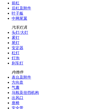
前杠
后杠及附件
叶子板
中网尾翼
汽车灯具
头灯/大灯
雾灯
尾灯
安定器
杠灯
灯泡
刹车灯
内饰件
表台及附件
方向盘
气囊
马鞍及挂挡机构
出风口
座椅
安全带