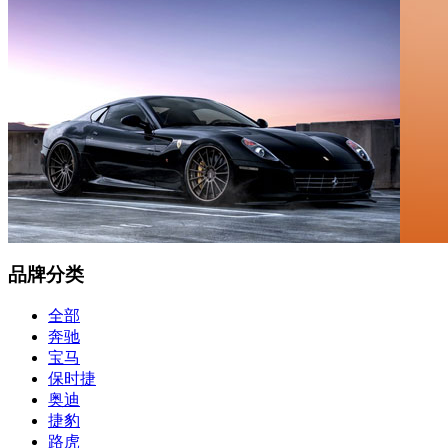
品牌分类
全部
奔驰
宝马
保时捷
奥迪
捷豹
路虎