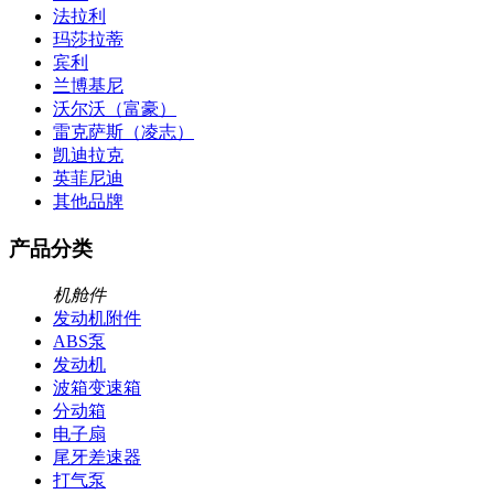
法拉利
玛莎拉蒂
宾利
兰博基尼
沃尔沃（富豪）
雷克萨斯（凌志）
凯迪拉克
英菲尼迪
其他品牌
产品分类
机舱件
发动机附件
ABS泵
发动机
波箱变速箱
分动箱
电子扇
尾牙差速器
打气泵