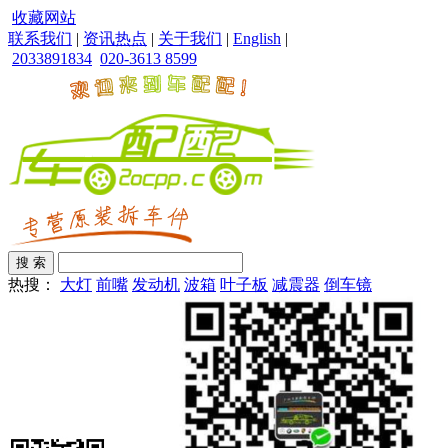
收藏网站
联系我们
|
资讯热点
|
关于我们
|
English
|
2033891834
020-3613 8599
热搜：
大灯
前嘴
发动机
波箱
叶子板
减震器
倒车镜