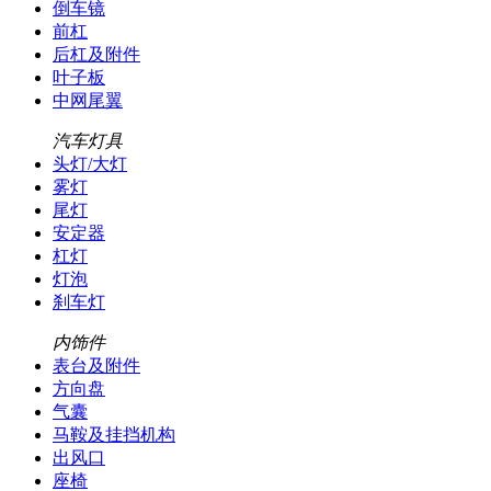
倒车镜
前杠
后杠及附件
叶子板
中网尾翼
汽车灯具
头灯/大灯
雾灯
尾灯
安定器
杠灯
灯泡
刹车灯
内饰件
表台及附件
方向盘
气囊
马鞍及挂挡机构
出风口
座椅