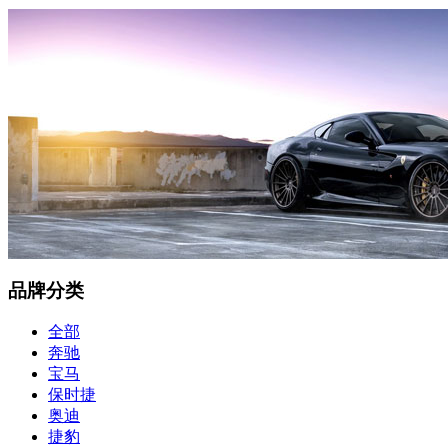
品牌分类
全部
奔驰
宝马
保时捷
奥迪
捷豹