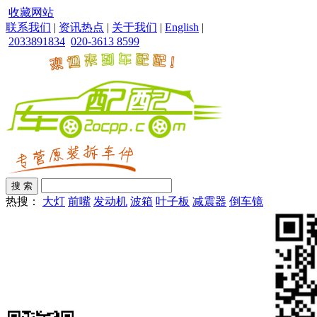
收藏网站
联系我们
|
资讯热点
|
关于我们
|
English
|
2033891834
020-3613 8599
热搜：
大灯
前嘴
发动机
波箱
叶子板
减震器
倒车镜