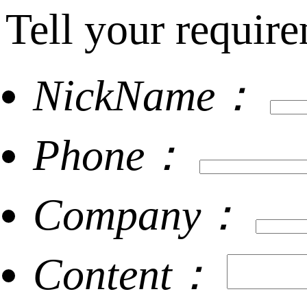
Tell your require
NickName：
Phone：
Company：
Content：