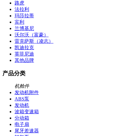
路虎
法拉利
玛莎拉蒂
宾利
兰博基尼
沃尔沃（富豪）
雷克萨斯（凌志）
凯迪拉克
英菲尼迪
其他品牌
产品分类
机舱件
发动机附件
ABS泵
发动机
波箱变速箱
分动箱
电子扇
尾牙差速器