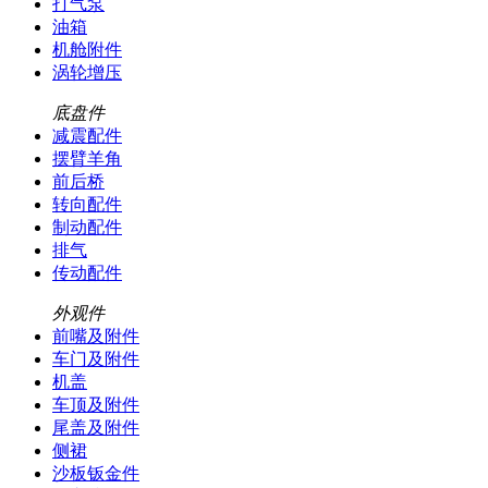
打气泵
油箱
机舱附件
涡轮增压
底盘件
减震配件
摆臂羊角
前后桥
转向配件
制动配件
排气
传动配件
外观件
前嘴及附件
车门及附件
机盖
车顶及附件
尾盖及附件
侧裙
沙板钣金件