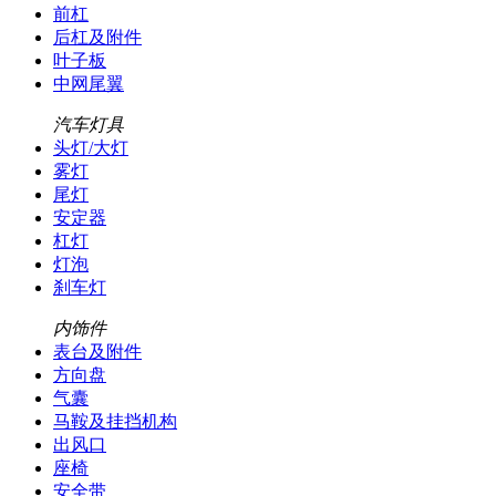
前杠
后杠及附件
叶子板
中网尾翼
汽车灯具
头灯/大灯
雾灯
尾灯
安定器
杠灯
灯泡
刹车灯
内饰件
表台及附件
方向盘
气囊
马鞍及挂挡机构
出风口
座椅
安全带