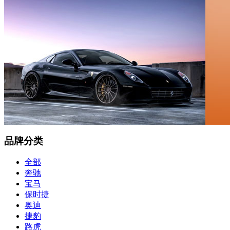
品牌分类
全部
奔驰
宝马
保时捷
奥迪
捷豹
路虎