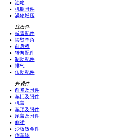
油箱
机舱附件
涡轮增压
底盘件
减震配件
摆臂羊角
前后桥
转向配件
制动配件
排气
传动配件
外观件
前嘴及附件
车门及附件
机盖
车顶及附件
尾盖及附件
侧裙
沙板钣金件
倒车镜