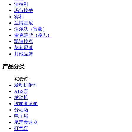
法拉利
玛莎拉蒂
宾利
兰博基尼
沃尔沃（富豪）
雷克萨斯（凌志）
凯迪拉克
英菲尼迪
其他品牌
产品分类
机舱件
发动机附件
ABS泵
发动机
波箱变速箱
分动箱
电子扇
尾牙差速器
打气泵