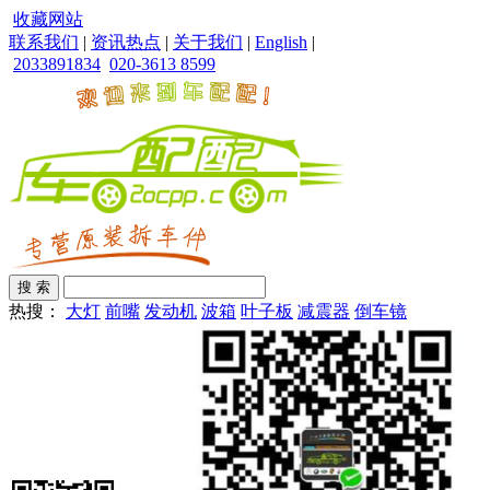
收藏网站
联系我们
|
资讯热点
|
关于我们
|
English
|
2033891834
020-3613 8599
热搜：
大灯
前嘴
发动机
波箱
叶子板
减震器
倒车镜