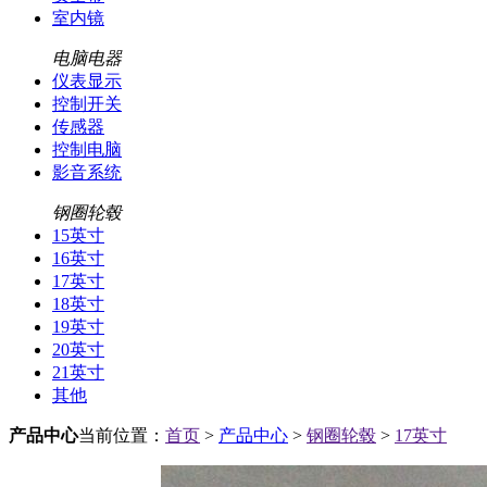
室内镜
电脑电器
仪表显示
控制开关
传感器
控制电脑
影音系统
钢圈轮毂
15英寸
16英寸
17英寸
18英寸
19英寸
20英寸
21英寸
其他
产品中心
当前位置：
首页
>
产品中心
>
钢圈轮毂
>
17英寸