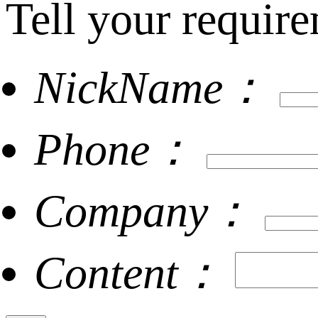
Tell your require
NickName：
Phone：
Company：
Content：