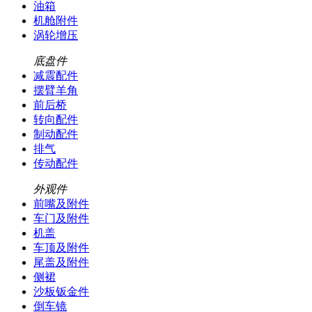
油箱
机舱附件
涡轮增压
底盘件
减震配件
摆臂羊角
前后桥
转向配件
制动配件
排气
传动配件
外观件
前嘴及附件
车门及附件
机盖
车顶及附件
尾盖及附件
侧裙
沙板钣金件
倒车镜