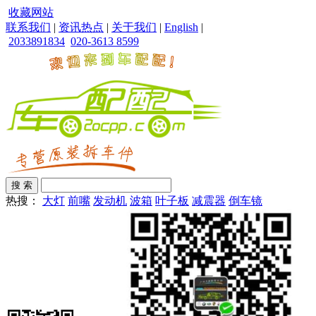
收藏网站
联系我们
|
资讯热点
|
关于我们
|
English
|
2033891834
020-3613 8599
热搜：
大灯
前嘴
发动机
波箱
叶子板
减震器
倒车镜