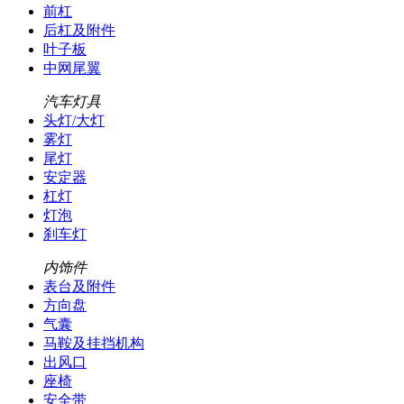
前杠
后杠及附件
叶子板
中网尾翼
汽车灯具
头灯/大灯
雾灯
尾灯
安定器
杠灯
灯泡
刹车灯
内饰件
表台及附件
方向盘
气囊
马鞍及挂挡机构
出风口
座椅
安全带