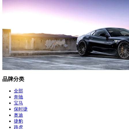
品牌分类
全部
奔驰
宝马
保时捷
奥迪
捷豹
路虎