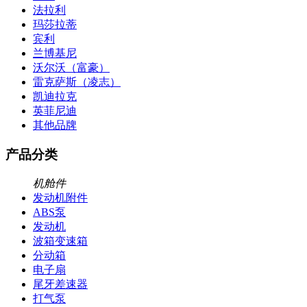
法拉利
玛莎拉蒂
宾利
兰博基尼
沃尔沃（富豪）
雷克萨斯（凌志）
凯迪拉克
英菲尼迪
其他品牌
产品分类
机舱件
发动机附件
ABS泵
发动机
波箱变速箱
分动箱
电子扇
尾牙差速器
打气泵