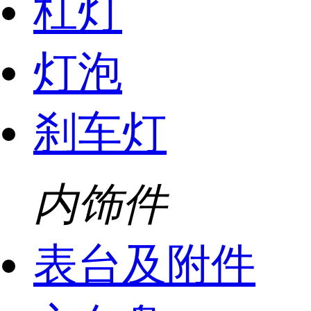
杠灯
灯泡
刹车灯
内饰件
表台及附件