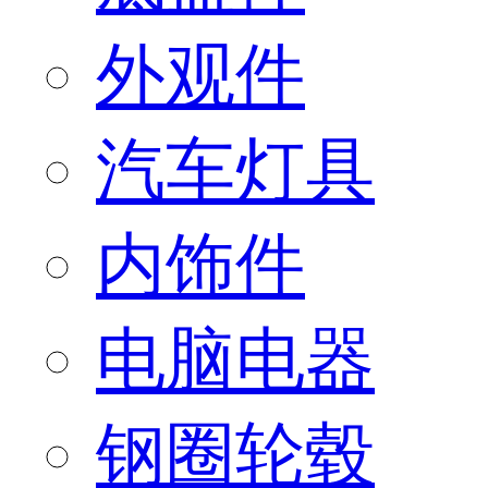
外观件
汽车灯具
内饰件
电脑电器
钢圈轮毂