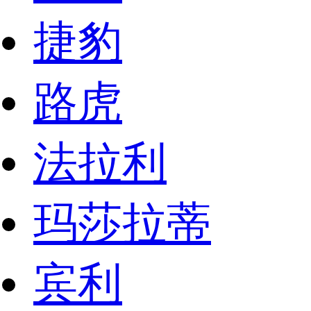
捷豹
路虎
法拉利
玛莎拉蒂
宾利