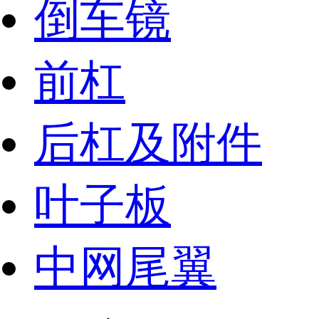
倒车镜
前杠
后杠及附件
叶子板
中网尾翼