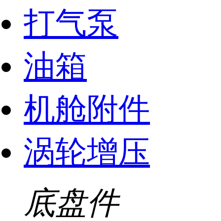
打气泵
油箱
机舱附件
涡轮增压
底盘件