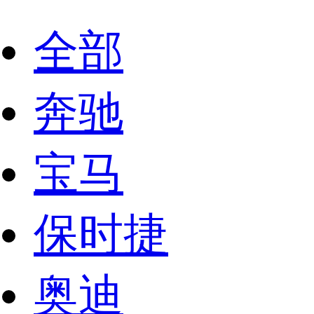
全部
奔驰
宝马
保时捷
奥迪