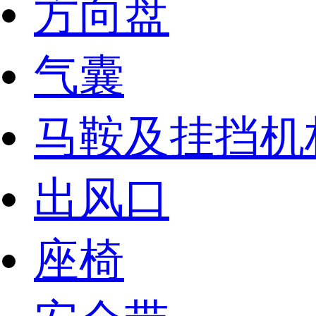
方向盘
气囊
马鞍及挂挡机
出风口
座椅