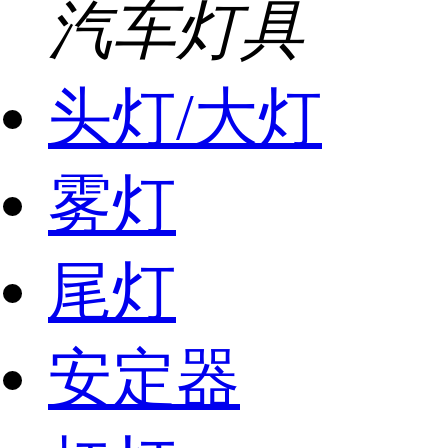
汽车灯具
头灯/大灯
雾灯
尾灯
安定器