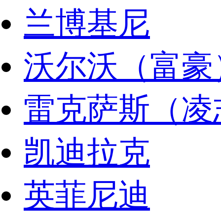
兰博基尼
沃尔沃（富豪
雷克萨斯（凌
凯迪拉克
英菲尼迪