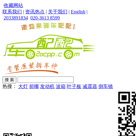
收藏网站
联系我们
|
资讯热点
|
关于我们
|
English
|
2033891834
020-3613 8599
热搜：
大灯
前嘴
发动机
波箱
叶子板
减震器
倒车镜