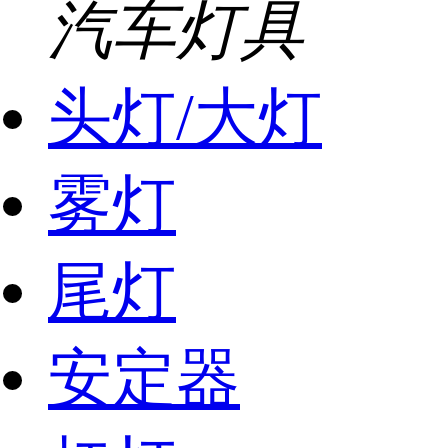
汽车灯具
头灯/大灯
雾灯
尾灯
安定器