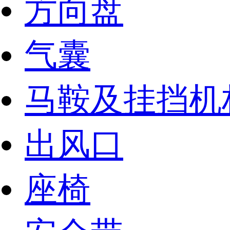
方向盘
气囊
马鞍及挂挡机
出风口
座椅