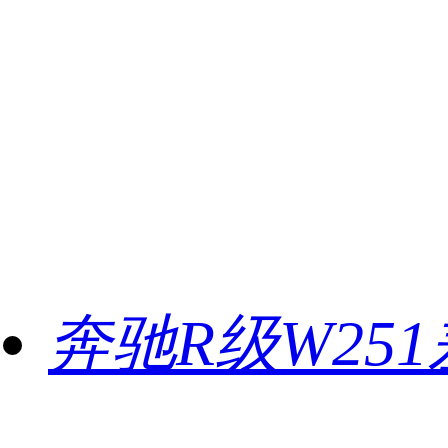
奔驰R级W25