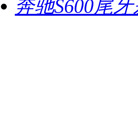
奔驰S600尾