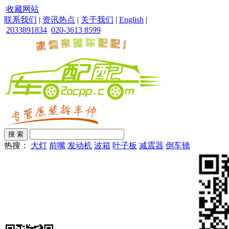
收藏网站
联系我们
|
资讯热点
|
关于我们
|
English
|
2033891834
020-3613 8599
热搜：
大灯
前嘴
发动机
波箱
叶子板
减震器
倒车镜