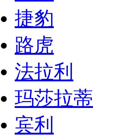
捷豹
路虎
法拉利
玛莎拉蒂
宾利