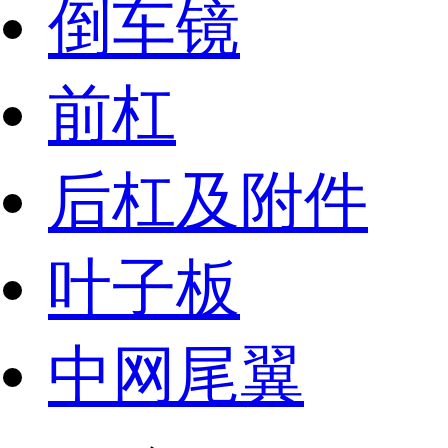
倒车镜
前杠
后杠及附件
叶子板
中网尾翼