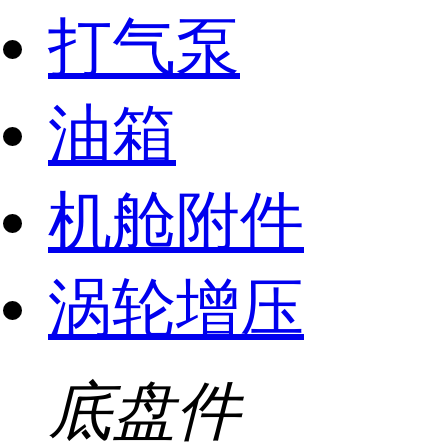
打气泵
油箱
机舱附件
涡轮增压
底盘件