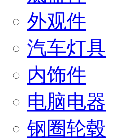
外观件
汽车灯具
内饰件
电脑电器
钢圈轮毂