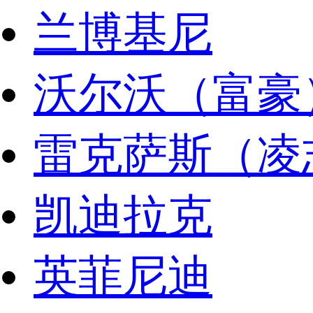
兰博基尼
沃尔沃（富豪
雷克萨斯（凌
凯迪拉克
英菲尼迪