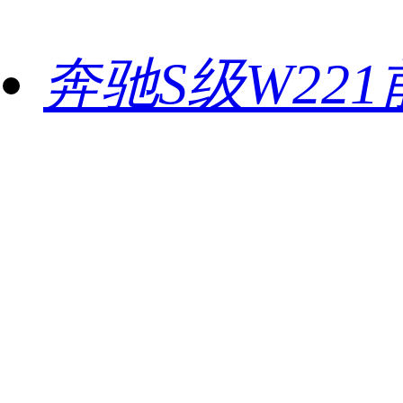
奔驰S级W22