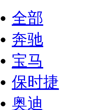
全部
奔驰
宝马
保时捷
奥迪