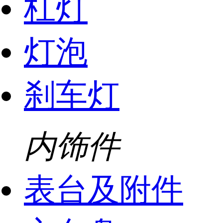
杠灯
灯泡
刹车灯
内饰件
表台及附件