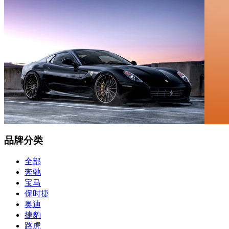
品牌分类
全部
奔驰
宝马
保时捷
奥迪
捷豹
路虎