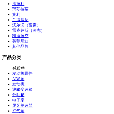
法拉利
玛莎拉蒂
宾利
兰博基尼
沃尔沃（富豪）
雷克萨斯（凌志）
凯迪拉克
英菲尼迪
其他品牌
产品分类
机舱件
发动机附件
ABS泵
发动机
波箱变速箱
分动箱
电子扇
尾牙差速器
打气泵