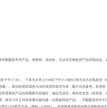
配配拆车件产品，更新快，流动快，无法在官网提供产品详细信息，以及产
0:00至下午17:30）。下单当天早上9:00至下午15:30的订单为当天
沟通）。新旧程度和成色与当时现货和发货为准，图片仅供参考。发货前
您所需要的产品拍照截图与您确定，确定无误后，再给您发货（发货前，请
。装车10天之内有质量问题包换（仅限换同款产品），车配配拆车件不
的爱车17位数车架号（简称：VIN码），所需更换原配件的图片和配件