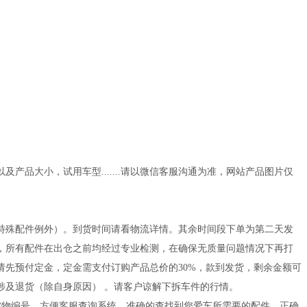
品大小，试用车型.......请以微信客服沟通为准，网站产品图片仅
闪电发货（特殊配件例外）。到货时间请看物流详情。其余时间段下单为第二天发
，所有配件在出仓之前均经过专业检测，在确保无质量问题情况下再打
先预付定金，定金需支付订购产品总价的30%，款到发货，剩余金额可
涉及退货（除自身原因） 。请客户谅解下拆车件的行情。
的实物编号。方便客服查询系统，准确的查找到您爱车所需要的配件，正确