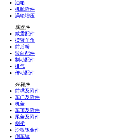
油箱
机舱附件
涡轮增压
底盘件
减震配件
摆臂羊角
前后桥
转向配件
制动配件
排气
传动配件
外观件
前嘴及附件
车门及附件
机盖
车顶及附件
尾盖及附件
侧裙
沙板钣金件
倒车镜