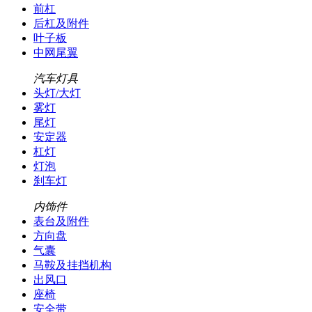
前杠
后杠及附件
叶子板
中网尾翼
汽车灯具
头灯/大灯
雾灯
尾灯
安定器
杠灯
灯泡
刹车灯
内饰件
表台及附件
方向盘
气囊
马鞍及挂挡机构
出风口
座椅
安全带