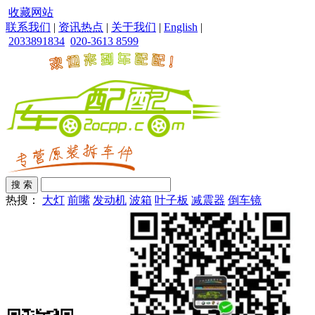
收藏网站
联系我们
|
资讯热点
|
关于我们
|
English
|
2033891834
020-3613 8599
热搜：
大灯
前嘴
发动机
波箱
叶子板
减震器
倒车镜