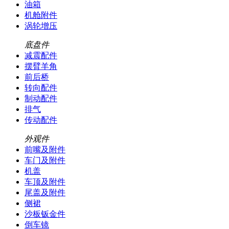
油箱
机舱附件
涡轮增压
底盘件
减震配件
摆臂羊角
前后桥
转向配件
制动配件
排气
传动配件
外观件
前嘴及附件
车门及附件
机盖
车顶及附件
尾盖及附件
侧裙
沙板钣金件
倒车镜