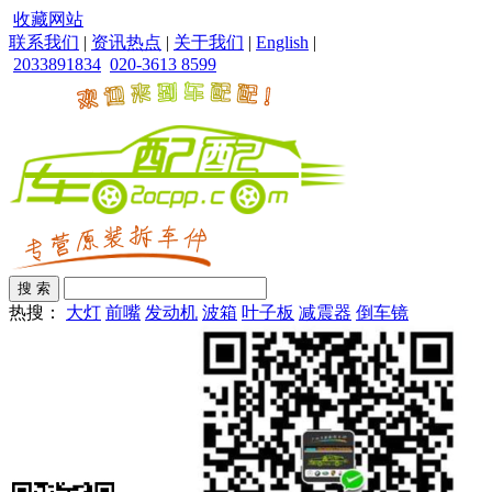
收藏网站
联系我们
|
资讯热点
|
关于我们
|
English
|
2033891834
020-3613 8599
热搜：
大灯
前嘴
发动机
波箱
叶子板
减震器
倒车镜