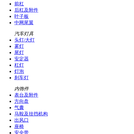
前杠
后杠及附件
叶子板
中网尾翼
汽车灯具
头灯/大灯
雾灯
尾灯
安定器
杠灯
灯泡
刹车灯
内饰件
表台及附件
方向盘
气囊
马鞍及挂挡机构
出风口
座椅
安全带