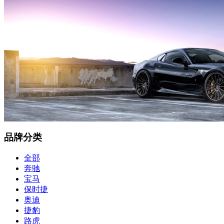
品牌分类
全部
奔驰
宝马
保时捷
奥迪
捷豹
路虎