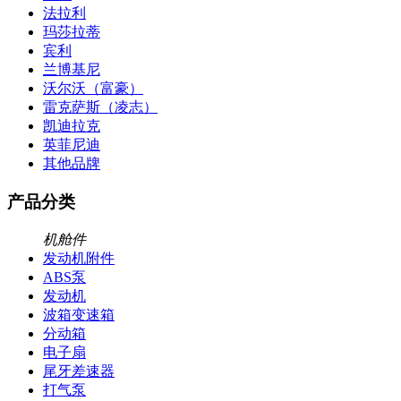
法拉利
玛莎拉蒂
宾利
兰博基尼
沃尔沃（富豪）
雷克萨斯（凌志）
凯迪拉克
英菲尼迪
其他品牌
产品分类
机舱件
发动机附件
ABS泵
发动机
波箱变速箱
分动箱
电子扇
尾牙差速器
打气泵