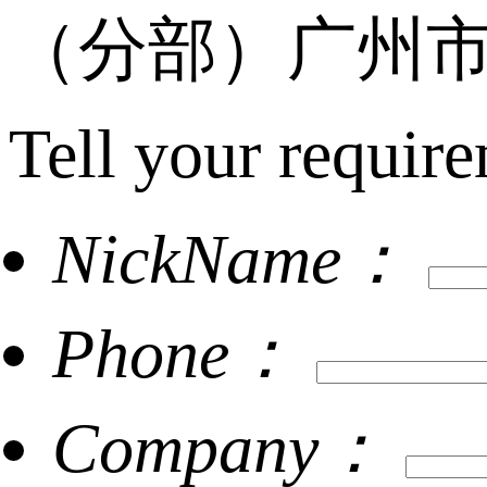
（分部）广州市
Tell your require
NickName：
Phone：
Company：