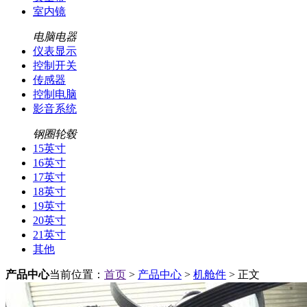
室内镜
电脑电器
仪表显示
控制开关
传感器
控制电脑
影音系统
钢圈轮毂
15英寸
16英寸
17英寸
18英寸
19英寸
20英寸
21英寸
其他
产品中心
当前位置：
首页
>
产品中心
>
机舱件
> 正文