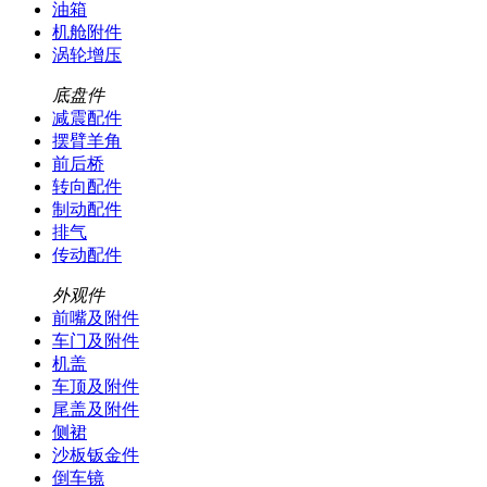
油箱
机舱附件
涡轮增压
底盘件
减震配件
摆臂羊角
前后桥
转向配件
制动配件
排气
传动配件
外观件
前嘴及附件
车门及附件
机盖
车顶及附件
尾盖及附件
侧裙
沙板钣金件
倒车镜