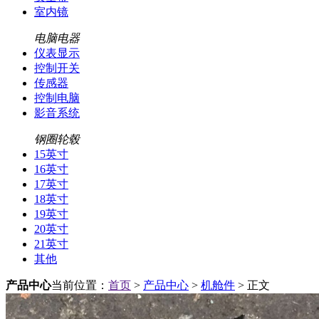
室内镜
电脑电器
仪表显示
控制开关
传感器
控制电脑
影音系统
钢圈轮毂
15英寸
16英寸
17英寸
18英寸
19英寸
20英寸
21英寸
其他
产品中心
当前位置：
首页
>
产品中心
>
机舱件
> 正文