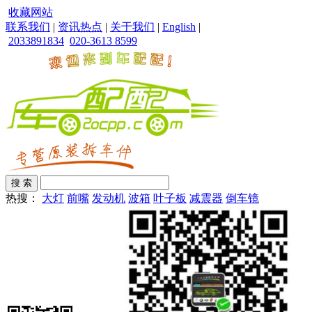
收藏网站
联系我们
|
资讯热点
|
关于我们
|
English
|
2033891834
020-3613 8599
热搜：
大灯
前嘴
发动机
波箱
叶子板
减震器
倒车镜