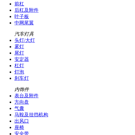
前杠
后杠及附件
叶子板
中网尾翼
汽车灯具
头灯/大灯
雾灯
尾灯
安定器
杠灯
灯泡
刹车灯
内饰件
表台及附件
方向盘
气囊
马鞍及挂挡机构
出风口
座椅
安全带