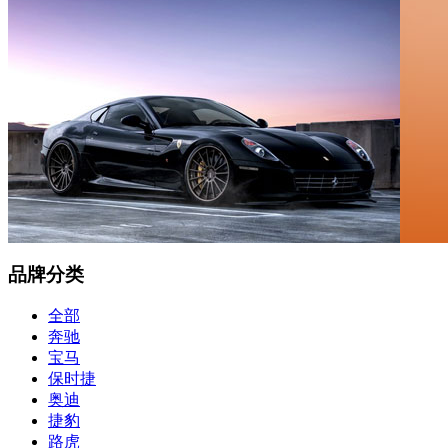
品牌分类
全部
奔驰
宝马
保时捷
奥迪
捷豹
路虎