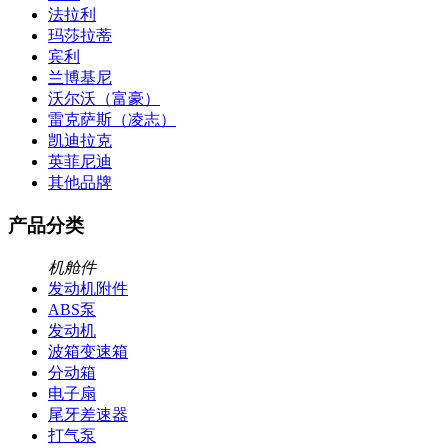
法拉利
玛莎拉蒂
宾利
兰博基尼
沃尔沃（富豪）
雷克萨斯（凌志）
凯迪拉克
英菲尼迪
其他品牌
产品分类
机舱件
发动机附件
ABS泵
发动机
波箱变速箱
分动箱
电子扇
尾牙差速器
打气泵