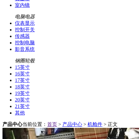
室内镜
电脑电器
仪表显示
控制开关
传感器
控制电脑
影音系统
钢圈轮毂
15英寸
16英寸
17英寸
18英寸
19英寸
20英寸
21英寸
其他
产品中心
当前位置：
首页
>
产品中心
>
机舱件
> 正文