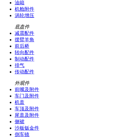
油箱
机舱附件
涡轮增压
底盘件
减震配件
摆臂羊角
前后桥
转向配件
制动配件
排气
传动配件
外观件
前嘴及附件
车门及附件
机盖
车顶及附件
尾盖及附件
侧裙
沙板钣金件
倒车镜