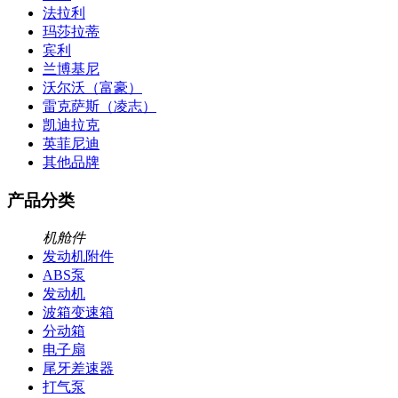
法拉利
玛莎拉蒂
宾利
兰博基尼
沃尔沃（富豪）
雷克萨斯（凌志）
凯迪拉克
英菲尼迪
其他品牌
产品分类
机舱件
发动机附件
ABS泵
发动机
波箱变速箱
分动箱
电子扇
尾牙差速器
打气泵