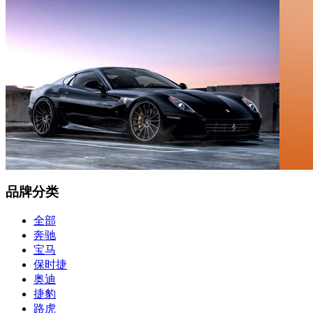
品牌分类
全部
奔驰
宝马
保时捷
奥迪
捷豹
路虎