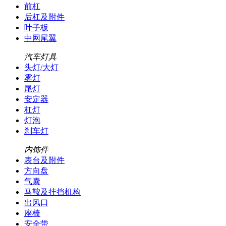
前杠
后杠及附件
叶子板
中网尾翼
汽车灯具
头灯/大灯
雾灯
尾灯
安定器
杠灯
灯泡
刹车灯
内饰件
表台及附件
方向盘
气囊
马鞍及挂挡机构
出风口
座椅
安全带