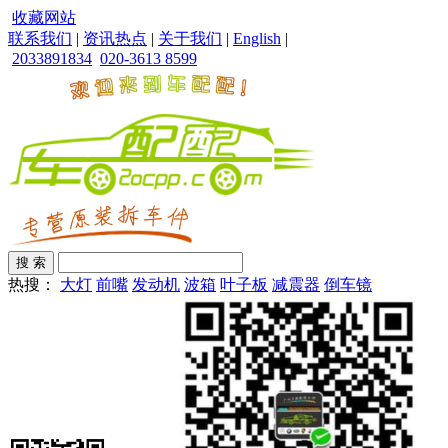
收藏网站
联系我们
|
资讯热点
|
关于我们
|
English
|
2033891834
020-3613 8599
热搜：
大灯
前嘴
发动机
波箱
叶子板
减震器
倒车镜