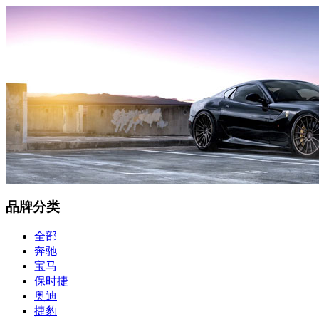
品牌分类
全部
奔驰
宝马
保时捷
奥迪
捷豹