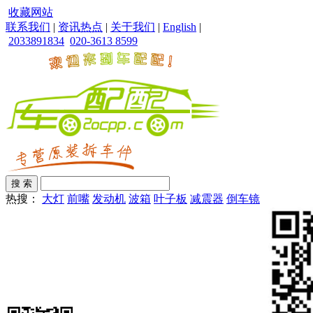
收藏网站
联系我们
|
资讯热点
|
关于我们
|
English
|
2033891834
020-3613 8599
热搜：
大灯
前嘴
发动机
波箱
叶子板
减震器
倒车镜