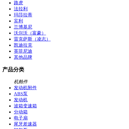
路虎
法拉利
玛莎拉蒂
宾利
兰博基尼
沃尔沃（富豪）
雷克萨斯（凌志）
凯迪拉克
英菲尼迪
其他品牌
产品分类
机舱件
发动机附件
ABS泵
发动机
波箱变速箱
分动箱
电子扇
尾牙差速器