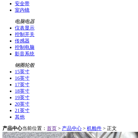
安全带
室内镜
电脑电器
仪表显示
控制开关
传感器
控制电脑
影音系统
钢圈轮毂
15英寸
16英寸
17英寸
18英寸
19英寸
20英寸
21英寸
其他
产品中心
当前位置：
首页
>
产品中心
>
机舱件
> 正文