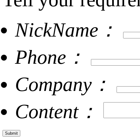
NickName：
Phone：
Company：
Content：