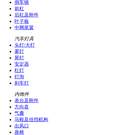
倒车镜
前杠
后杠及附件
叶子板
中网尾翼
汽车灯具
头灯/大灯
雾灯
尾灯
安定器
杠灯
灯泡
刹车灯
内饰件
表台及附件
方向盘
气囊
马鞍及挂挡机构
出风口
座椅