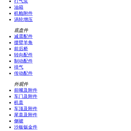
打气泵
油箱
机舱附件
涡轮增压
底盘件
减震配件
摆臂羊角
前后桥
转向配件
制动配件
排气
传动配件
外观件
前嘴及附件
车门及附件
机盖
车顶及附件
尾盖及附件
侧裙
沙板钣金件