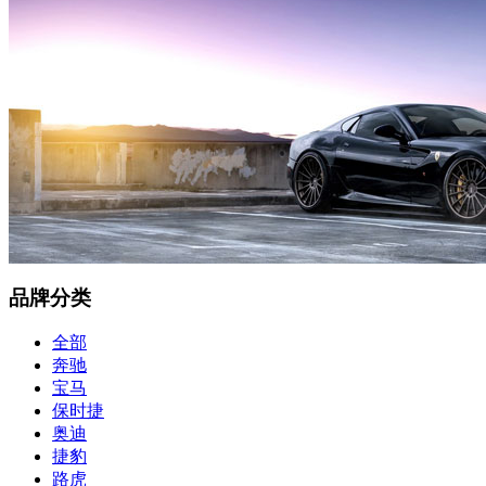
品牌分类
全部
奔驰
宝马
保时捷
奥迪
捷豹
路虎