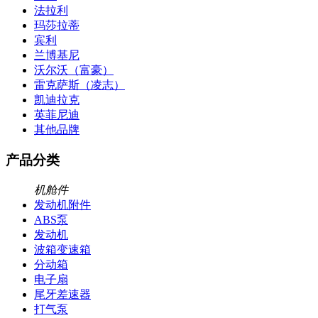
法拉利
玛莎拉蒂
宾利
兰博基尼
沃尔沃（富豪）
雷克萨斯（凌志）
凯迪拉克
英菲尼迪
其他品牌
产品分类
机舱件
发动机附件
ABS泵
发动机
波箱变速箱
分动箱
电子扇
尾牙差速器
打气泵