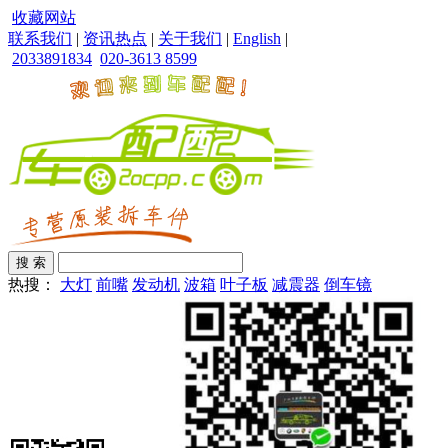
收藏网站
联系我们
|
资讯热点
|
关于我们
|
English
|
2033891834
020-3613 8599
热搜：
大灯
前嘴
发动机
波箱
叶子板
减震器
倒车镜