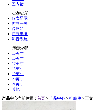
室内镜
电脑电器
仪表显示
控制开关
传感器
控制电脑
影音系统
钢圈轮毂
15英寸
16英寸
17英寸
18英寸
19英寸
20英寸
21英寸
其他
产品中心
当前位置：
首页
>
产品中心
>
机舱件
> 正文