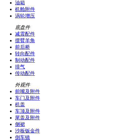
油箱
机舱附件
涡轮增压
底盘件
减震配件
摆臂羊角
前后桥
转向配件
制动配件
排气
传动配件
外观件
前嘴及附件
车门及附件
机盖
车顶及附件
尾盖及附件
侧裙
沙板钣金件
倒车镜