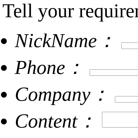
Tell your require
NickName：
Phone：
Company：
Content：