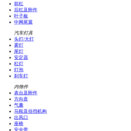
前杠
后杠及附件
叶子板
中网尾翼
汽车灯具
头灯/大灯
雾灯
尾灯
安定器
杠灯
灯泡
刹车灯
内饰件
表台及附件
方向盘
气囊
马鞍及挂挡机构
出风口
座椅
安全带