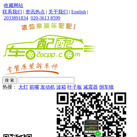
收藏网站
联系我们
|
资讯热点
|
关于我们
|
English
|
2033891834
020-3613 8599
热搜：
大灯
前嘴
发动机
波箱
叶子板
减震器
倒车镜