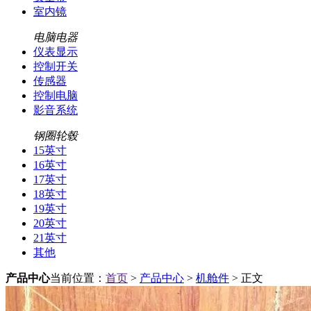
室内镜
电脑电器
仪表显示
控制开关
传感器
控制电脑
影音系统
钢圈轮毂
15英寸
16英寸
17英寸
18英寸
19英寸
20英寸
21英寸
其他
产品中心
当前位置：
首页
>
产品中心
>
机舱件
> 正文