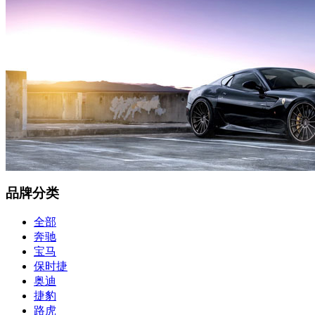
品牌分类
全部
奔驰
宝马
保时捷
奥迪
捷豹
路虎