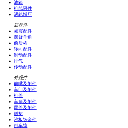
油箱
机舱附件
涡轮增压
底盘件
减震配件
摆臂羊角
前后桥
转向配件
制动配件
排气
传动配件
外观件
前嘴及附件
车门及附件
机盖
车顶及附件
尾盖及附件
侧裙
沙板钣金件
倒车镜