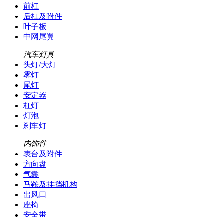
前杠
后杠及附件
叶子板
中网尾翼
汽车灯具
头灯/大灯
雾灯
尾灯
安定器
杠灯
灯泡
刹车灯
内饰件
表台及附件
方向盘
气囊
马鞍及挂挡机构
出风口
座椅
安全带