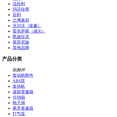
法拉利
玛莎拉蒂
宾利
兰博基尼
沃尔沃（富豪）
雷克萨斯（凌志）
凯迪拉克
英菲尼迪
其他品牌
产品分类
机舱件
发动机附件
ABS泵
发动机
波箱变速箱
分动箱
电子扇
尾牙差速器
打气泵