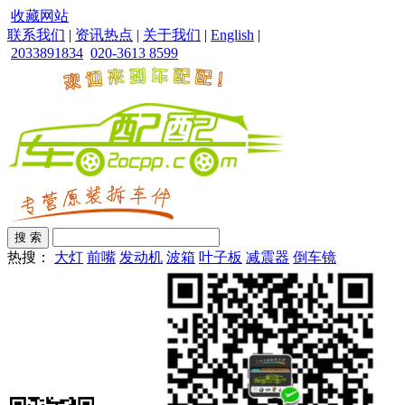
收藏网站
联系我们
|
资讯热点
|
关于我们
|
English
|
2033891834
020-3613 8599
热搜：
大灯
前嘴
发动机
波箱
叶子板
减震器
倒车镜