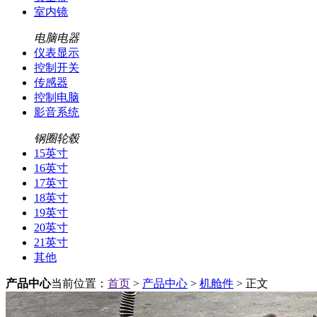
室内镜
电脑电器
仪表显示
控制开关
传感器
控制电脑
影音系统
钢圈轮毂
15英寸
16英寸
17英寸
18英寸
19英寸
20英寸
21英寸
其他
产品中心
当前位置：
首页
>
产品中心
>
机舱件
> 正文