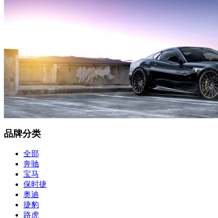
品牌分类
全部
奔驰
宝马
保时捷
奥迪
捷豹
路虎