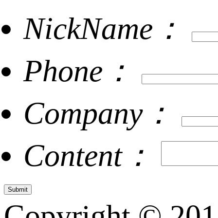
NickName：
Phone：
Company：
Content：
Copyright © 20