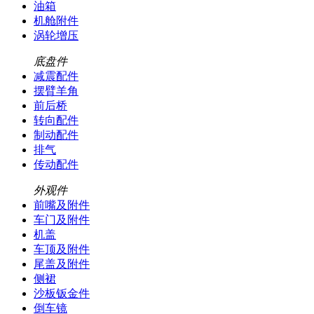
油箱
机舱附件
涡轮增压
底盘件
减震配件
摆臂羊角
前后桥
转向配件
制动配件
排气
传动配件
外观件
前嘴及附件
车门及附件
机盖
车顶及附件
尾盖及附件
侧裙
沙板钣金件
倒车镜