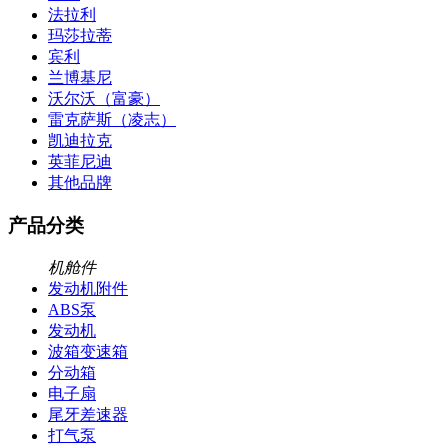
法拉利
玛莎拉蒂
宾利
兰博基尼
沃尔沃（富豪）
雷克萨斯（凌志）
凯迪拉克
英菲尼迪
其他品牌
产品分类
机舱件
发动机附件
ABS泵
发动机
波箱变速箱
分动箱
电子扇
尾牙差速器
打气泵