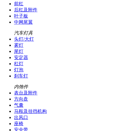
前杠
后杠及附件
叶子板
中网尾翼
汽车灯具
头灯/大灯
雾灯
尾灯
安定器
杠灯
灯泡
刹车灯
内饰件
表台及附件
方向盘
气囊
马鞍及挂挡机构
出风口
座椅
安全带