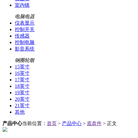
室内镜
电脑电器
仪表显示
控制开关
传感器
控制电脑
影音系统
钢圈轮毂
15英寸
16英寸
17英寸
18英寸
19英寸
20英寸
21英寸
其他
产品中心
当前位置：
首页
>
产品中心
>
底盘件
> 正文