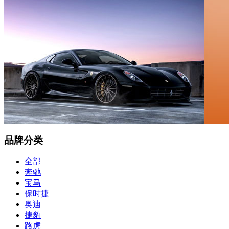
品牌分类
全部
奔驰
宝马
保时捷
奥迪
捷豹
路虎