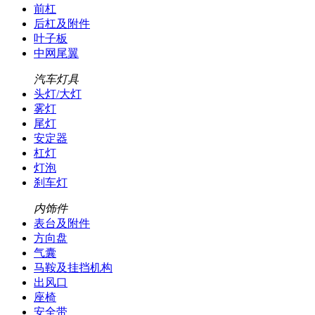
前杠
后杠及附件
叶子板
中网尾翼
汽车灯具
头灯/大灯
雾灯
尾灯
安定器
杠灯
灯泡
刹车灯
内饰件
表台及附件
方向盘
气囊
马鞍及挂挡机构
出风口
座椅
安全带