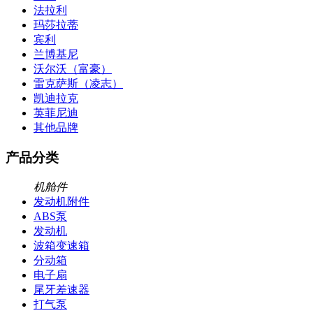
法拉利
玛莎拉蒂
宾利
兰博基尼
沃尔沃（富豪）
雷克萨斯（凌志）
凯迪拉克
英菲尼迪
其他品牌
产品分类
机舱件
发动机附件
ABS泵
发动机
波箱变速箱
分动箱
电子扇
尾牙差速器
打气泵