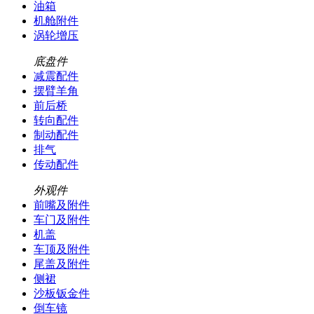
油箱
机舱附件
涡轮增压
底盘件
减震配件
摆臂羊角
前后桥
转向配件
制动配件
排气
传动配件
外观件
前嘴及附件
车门及附件
机盖
车顶及附件
尾盖及附件
侧裙
沙板钣金件
倒车镜