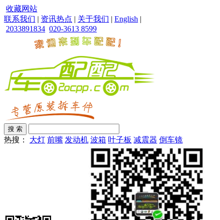
收藏网站
联系我们
|
资讯热点
|
关于我们
|
English
|
2033891834
020-3613 8599
热搜：
大灯
前嘴
发动机
波箱
叶子板
减震器
倒车镜