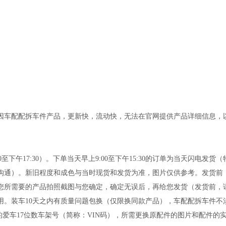
配配拆车件产品，更新快，流动快，无法在官网提供产品详细信息，以及产
0:00至下午17:30）。下单当天早上9:00至下午15:30的订单为当天
沟通）。新旧程度和成色与当时现货和发货为准，图片仅供参考。发货前
您所需要的产品拍照截图与您确定，确定无误后，再给您发货（发货前，请
。装车10天之内有质量问题包换（仅限换同款产品），车配配拆车件不
的爱车17位数车架号（简称：VIN码），所需更换原配件的图片和配件