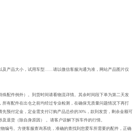
品大小，试用车型.......请以微信客服沟通为准，网站产品图片仅
闪电发货（特殊配件例外）。到货时间请看物流详情。其余时间段下单为第二天发
，所有配件在出仓之前均经过专业检测，在确保无质量问题情况下再打
先预付定金，定金需支付订购产品总价的30%，款到发货，剩余金额可
涉及退货（除自身原因） 。请客户谅解下拆车件的行情。
的实物编号。方便客服查询系统，准确的查找到您爱车所需要的配件，正确