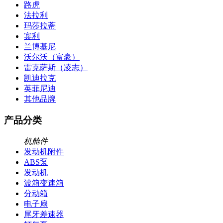
路虎
法拉利
玛莎拉蒂
宾利
兰博基尼
沃尔沃（富豪）
雷克萨斯（凌志）
凯迪拉克
英菲尼迪
其他品牌
产品分类
机舱件
发动机附件
ABS泵
发动机
波箱变速箱
分动箱
电子扇
尾牙差速器