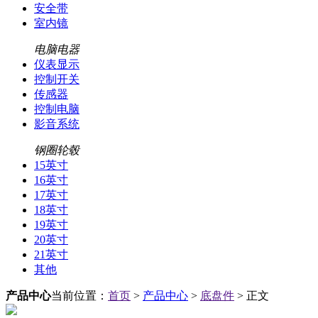
安全带
室内镜
电脑电器
仪表显示
控制开关
传感器
控制电脑
影音系统
钢圈轮毂
15英寸
16英寸
17英寸
18英寸
19英寸
20英寸
21英寸
其他
产品中心
当前位置：
首页
>
产品中心
>
底盘件
> 正文