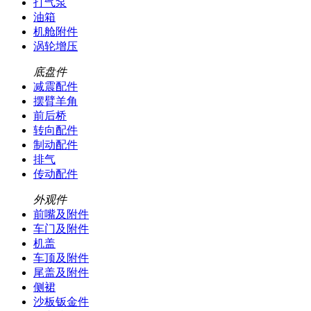
打气泵
油箱
机舱附件
涡轮增压
底盘件
减震配件
摆臂羊角
前后桥
转向配件
制动配件
排气
传动配件
外观件
前嘴及附件
车门及附件
机盖
车顶及附件
尾盖及附件
侧裙
沙板钣金件