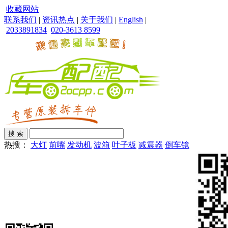
收藏网站
联系我们
|
资讯热点
|
关于我们
|
English
|
2033891834
020-3613 8599
热搜：
大灯
前嘴
发动机
波箱
叶子板
减震器
倒车镜