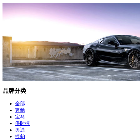
品牌分类
全部
奔驰
宝马
保时捷
奥迪
捷豹