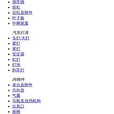
倒车镜
前杠
后杠及附件
叶子板
中网尾翼
汽车灯具
头灯/大灯
雾灯
尾灯
安定器
杠灯
灯泡
刹车灯
内饰件
表台及附件
方向盘
气囊
马鞍及挂挡机构
出风口
座椅