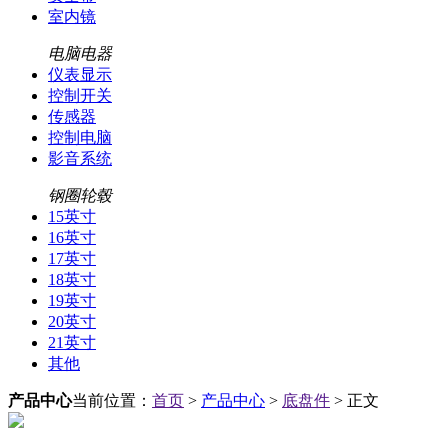
室内镜
电脑电器
仪表显示
控制开关
传感器
控制电脑
影音系统
钢圈轮毂
15英寸
16英寸
17英寸
18英寸
19英寸
20英寸
21英寸
其他
产品中心
当前位置：
首页
>
产品中心
>
底盘件
> 正文