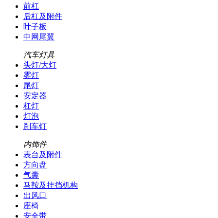
前杠
后杠及附件
叶子板
中网尾翼
汽车灯具
头灯/大灯
雾灯
尾灯
安定器
杠灯
灯泡
刹车灯
内饰件
表台及附件
方向盘
气囊
马鞍及挂挡机构
出风口
座椅
安全带