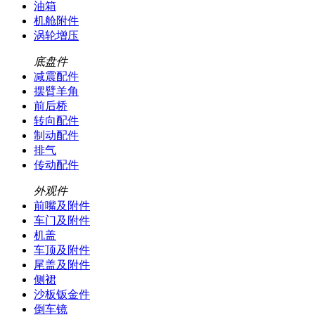
油箱
机舱附件
涡轮增压
底盘件
减震配件
摆臂羊角
前后桥
转向配件
制动配件
排气
传动配件
外观件
前嘴及附件
车门及附件
机盖
车顶及附件
尾盖及附件
侧裙
沙板钣金件
倒车镜