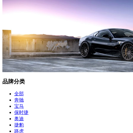
品牌分类
全部
奔驰
宝马
保时捷
奥迪
捷豹
路虎