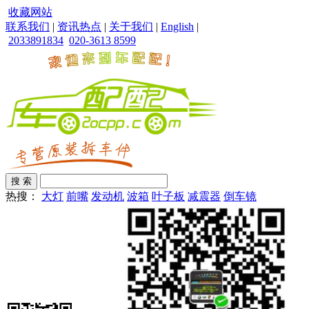
收藏网站
联系我们
|
资讯热点
|
关于我们
|
English
|
2033891834
020-3613 8599
热搜：
大灯
前嘴
发动机
波箱
叶子板
减震器
倒车镜