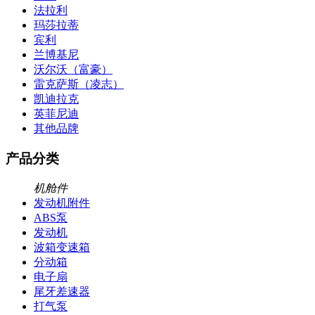
法拉利
玛莎拉蒂
宾利
兰博基尼
沃尔沃（富豪）
雷克萨斯（凌志）
凯迪拉克
英菲尼迪
其他品牌
产品分类
机舱件
发动机附件
ABS泵
发动机
波箱变速箱
分动箱
电子扇
尾牙差速器
打气泵