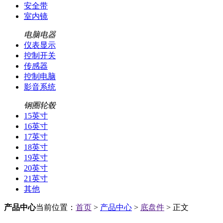
安全带
室内镜
电脑电器
仪表显示
控制开关
传感器
控制电脑
影音系统
钢圈轮毂
15英寸
16英寸
17英寸
18英寸
19英寸
20英寸
21英寸
其他
产品中心
当前位置：
首页
>
产品中心
>
底盘件
> 正文