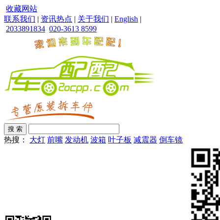
收藏网站
联系我们
|
资讯热点
|
关于我们
|
English
|
2033891834
020-3613 8599
热搜：
大灯
前嘴
发动机
波箱
叶子板
减震器
倒车镜