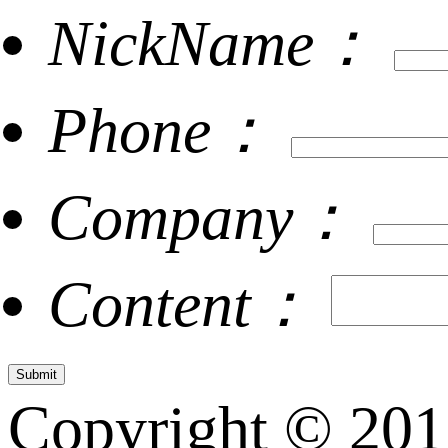
NickName：
Phone：
Company：
Content：
Copyright © 20