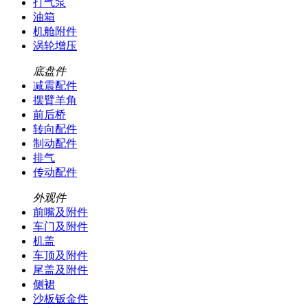
打气泵
油箱
机舱附件
涡轮增压
底盘件
减震配件
摆臂羊角
前后桥
转向配件
制动配件
排气
传动配件
外观件
前嘴及附件
车门及附件
机盖
车顶及附件
尾盖及附件
侧裙
沙板钣金件