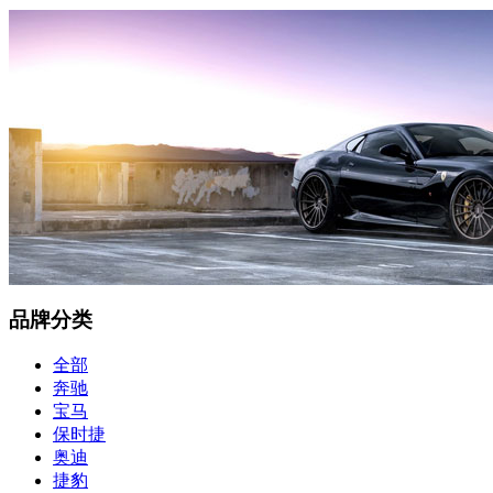
品牌分类
全部
奔驰
宝马
保时捷
奥迪
捷豹