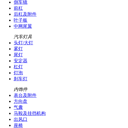
倒车镜
前杠
后杠及附件
叶子板
中网尾翼
汽车灯具
头灯/大灯
雾灯
尾灯
安定器
杠灯
灯泡
刹车灯
内饰件
表台及附件
方向盘
气囊
马鞍及挂挡机构
出风口
座椅