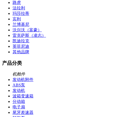
路虎
法拉利
玛莎拉蒂
宾利
兰博基尼
沃尔沃（富豪）
雷克萨斯（凌志）
凯迪拉克
英菲尼迪
其他品牌
产品分类
机舱件
发动机附件
ABS泵
发动机
波箱变速箱
分动箱
电子扇
尾牙差速器