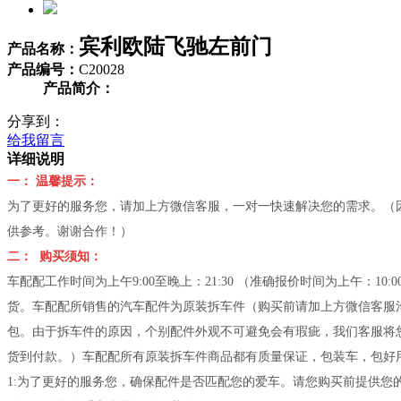
宾利欧陆飞驰左前门
产品名称：
产品编号：
C20028
产品简介：
分享到：
给我留言
详细说明
一： 温馨提示：
为了更好的服务您，请加上方微信客服，一对一快速解决您的需求。（因车
供参考。谢谢合作！）
二： 购买须知：
车配配工作时间为上午9:00至晚上：21:30 （准确报价时间为上午：1
货。车配配所销售的汽车配件为原装拆车件（购买前请加上方微信客服
包。由于拆车件的原因，个别配件外观不可避免会有瑕疵，我们客服将
货到付款。）车配配所有原装拆车件商品都有质量保证，包装车，包好用
1:为了更好的服务您，确保配件是否匹配您的爱车。请您购买前提供您