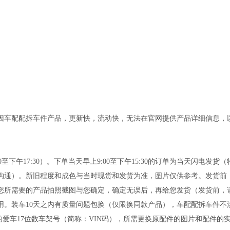
配配拆车件产品，更新快，流动快，无法在官网提供产品详细信息，以及产
0:00至下午17:30）。下单当天早上9:00至下午15:30的订单为当天
沟通）。新旧程度和成色与当时现货和发货为准，图片仅供参考。发货前
您所需要的产品拍照截图与您确定，确定无误后，再给您发货（发货前，请
。装车10天之内有质量问题包换（仅限换同款产品），车配配拆车件不
的爱车17位数车架号（简称：VIN码），所需更换原配件的图片和配件