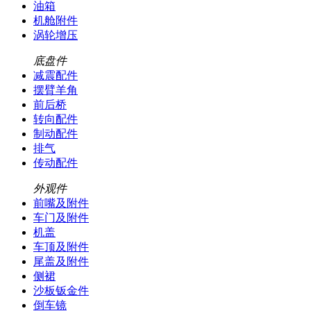
油箱
机舱附件
涡轮增压
底盘件
减震配件
摆臂羊角
前后桥
转向配件
制动配件
排气
传动配件
外观件
前嘴及附件
车门及附件
机盖
车顶及附件
尾盖及附件
侧裙
沙板钣金件
倒车镜