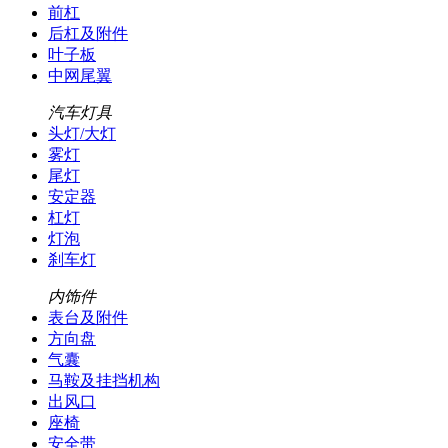
前杠
后杠及附件
叶子板
中网尾翼
汽车灯具
头灯/大灯
雾灯
尾灯
安定器
杠灯
灯泡
刹车灯
内饰件
表台及附件
方向盘
气囊
马鞍及挂挡机构
出风口
座椅
安全带