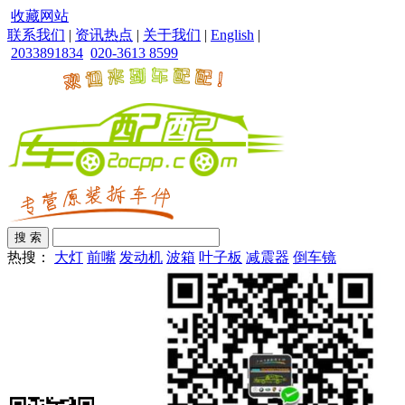
收藏网站
联系我们
|
资讯热点
|
关于我们
|
English
|
2033891834
020-3613 8599
热搜：
大灯
前嘴
发动机
波箱
叶子板
减震器
倒车镜