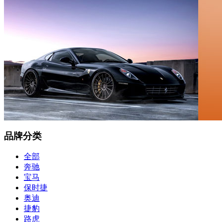
品牌分类
全部
奔驰
宝马
保时捷
奥迪
捷豹
路虎