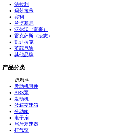
法拉利
玛莎拉蒂
宾利
兰博基尼
沃尔沃（富豪）
雷克萨斯（凌志）
凯迪拉克
英菲尼迪
其他品牌
产品分类
机舱件
发动机附件
ABS泵
发动机
波箱变速箱
分动箱
电子扇
尾牙差速器
打气泵