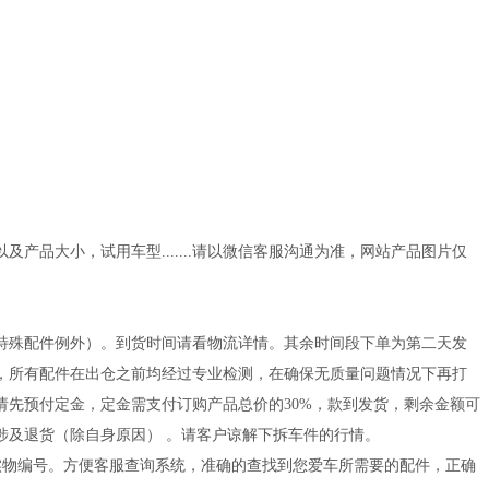
品大小，试用车型.......请以微信客服沟通为准，网站产品图片仅
闪电发货（特殊配件例外）。到货时间请看物流详情。其余时间段下单为第二天发
，所有配件在出仓之前均经过专业检测，在确保无质量问题情况下再打
先预付定金，定金需支付订购产品总价的30%，款到发货，剩余金额可
涉及退货（除自身原因） 。请客户谅解下拆车件的行情。
的实物编号。方便客服查询系统，准确的查找到您爱车所需要的配件，正确