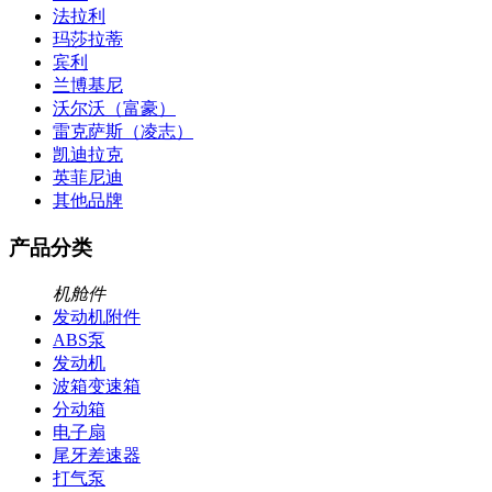
法拉利
玛莎拉蒂
宾利
兰博基尼
沃尔沃（富豪）
雷克萨斯（凌志）
凯迪拉克
英菲尼迪
其他品牌
产品分类
机舱件
发动机附件
ABS泵
发动机
波箱变速箱
分动箱
电子扇
尾牙差速器
打气泵