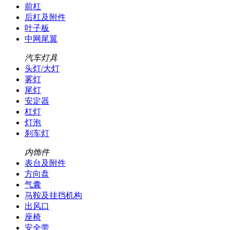
前杠
后杠及附件
叶子板
中网尾翼
汽车灯具
头灯/大灯
雾灯
尾灯
安定器
杠灯
灯泡
刹车灯
内饰件
表台及附件
方向盘
气囊
马鞍及挂挡机构
出风口
座椅
安全带