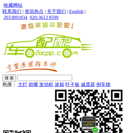
收藏网站
联系我们
|
资讯热点
|
关于我们
|
English
|
2033891834
020-3613 8599
热搜：
大灯
前嘴
发动机
波箱
叶子板
减震器
倒车镜