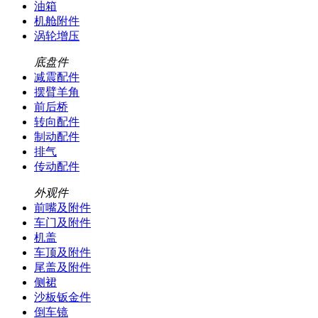
油箱
机舱附件
涡轮增压
底盘件
减震配件
摆臂羊角
前后桥
转向配件
制动配件
排气
传动配件
外观件
前嘴及附件
车门及附件
机盖
车顶及附件
尾盖及附件
侧裙
沙板钣金件
倒车镜