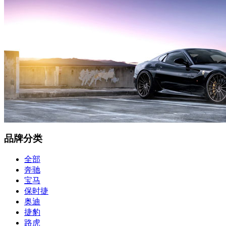
品牌分类
全部
奔驰
宝马
保时捷
奥迪
捷豹
路虎