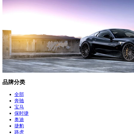
品牌分类
全部
奔驰
宝马
保时捷
奥迪
捷豹
路虎