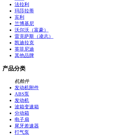
法拉利
玛莎拉蒂
宾利
兰博基尼
沃尔沃（富豪）
雷克萨斯（凌志）
凯迪拉克
英菲尼迪
其他品牌
产品分类
机舱件
发动机附件
ABS泵
发动机
波箱变速箱
分动箱
电子扇
尾牙差速器
打气泵