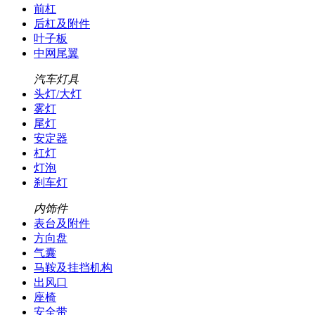
前杠
后杠及附件
叶子板
中网尾翼
汽车灯具
头灯/大灯
雾灯
尾灯
安定器
杠灯
灯泡
刹车灯
内饰件
表台及附件
方向盘
气囊
马鞍及挂挡机构
出风口
座椅
安全带