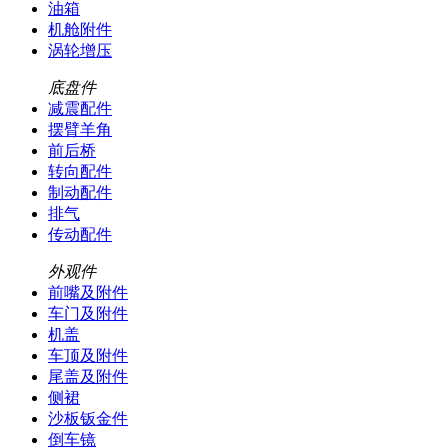
油箱
机舱附件
涡轮增压
底盘件
减震配件
摆臂羊角
前后桥
转向配件
制动配件
排气
传动配件
外观件
前嘴及附件
车门及附件
机盖
车顶及附件
尾盖及附件
侧裙
沙板钣金件
倒车镜