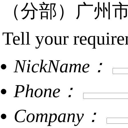
（分部）广州市
Tell your require
NickName：
Phone：
Company：