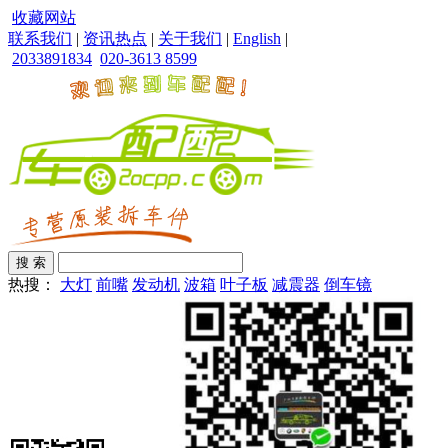
收藏网站
联系我们
|
资讯热点
|
关于我们
|
English
|
2033891834
020-3613 8599
热搜：
大灯
前嘴
发动机
波箱
叶子板
减震器
倒车镜