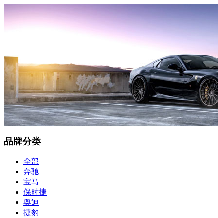
品牌分类
全部
奔驰
宝马
保时捷
奥迪
捷豹