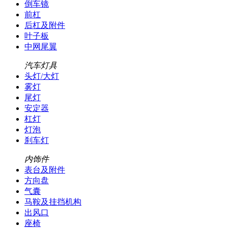
倒车镜
前杠
后杠及附件
叶子板
中网尾翼
汽车灯具
头灯/大灯
雾灯
尾灯
安定器
杠灯
灯泡
刹车灯
内饰件
表台及附件
方向盘
气囊
马鞍及挂挡机构
出风口
座椅