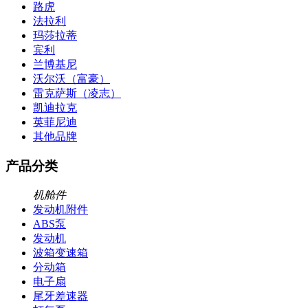
路虎
法拉利
玛莎拉蒂
宾利
兰博基尼
沃尔沃（富豪）
雷克萨斯（凌志）
凯迪拉克
英菲尼迪
其他品牌
产品分类
机舱件
发动机附件
ABS泵
发动机
波箱变速箱
分动箱
电子扇
尾牙差速器