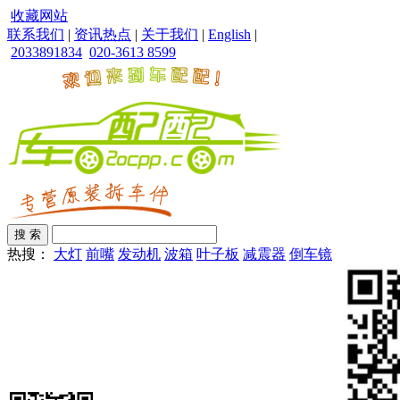
收藏网站
联系我们
|
资讯热点
|
关于我们
|
English
|
2033891834
020-3613 8599
热搜：
大灯
前嘴
发动机
波箱
叶子板
减震器
倒车镜