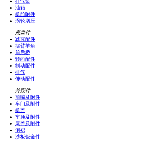
打气泵
油箱
机舱附件
涡轮增压
底盘件
减震配件
摆臂羊角
前后桥
转向配件
制动配件
排气
传动配件
外观件
前嘴及附件
车门及附件
机盖
车顶及附件
尾盖及附件
侧裙
沙板钣金件