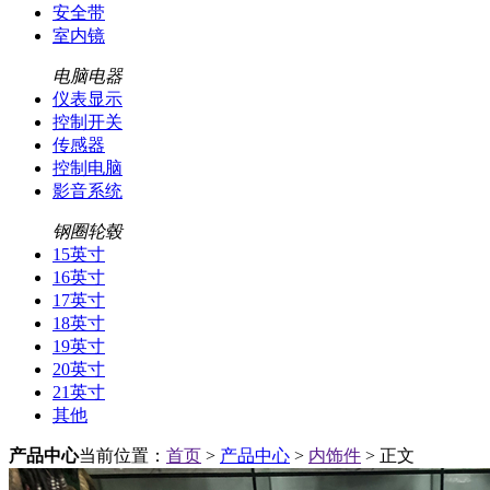
安全带
室内镜
电脑电器
仪表显示
控制开关
传感器
控制电脑
影音系统
钢圈轮毂
15英寸
16英寸
17英寸
18英寸
19英寸
20英寸
21英寸
其他
产品中心
当前位置：
首页
>
产品中心
>
内饰件
> 正文