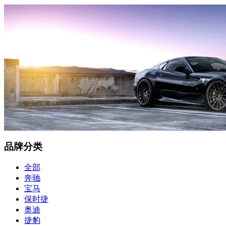
品牌分类
全部
奔驰
宝马
保时捷
奥迪
捷豹