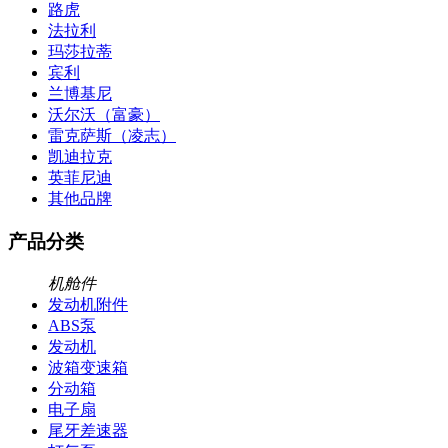
路虎
法拉利
玛莎拉蒂
宾利
兰博基尼
沃尔沃（富豪）
雷克萨斯（凌志）
凯迪拉克
英菲尼迪
其他品牌
产品分类
机舱件
发动机附件
ABS泵
发动机
波箱变速箱
分动箱
电子扇
尾牙差速器