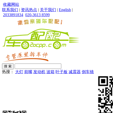
收藏网站
联系我们
|
资讯热点
|
关于我们
|
English
|
2033891834
020-3613 8599
热搜：
大灯
前嘴
发动机
波箱
叶子板
减震器
倒车镜