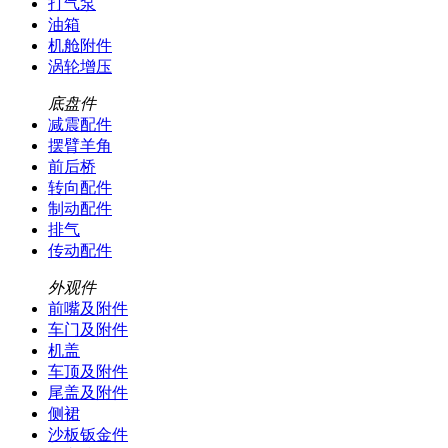
打气泵
油箱
机舱附件
涡轮增压
底盘件
减震配件
摆臂羊角
前后桥
转向配件
制动配件
排气
传动配件
外观件
前嘴及附件
车门及附件
机盖
车顶及附件
尾盖及附件
侧裙
沙板钣金件