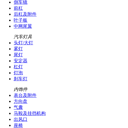
倒车镜
前杠
后杠及附件
叶子板
中网尾翼
汽车灯具
头灯/大灯
雾灯
尾灯
安定器
杠灯
灯泡
刹车灯
内饰件
表台及附件
方向盘
气囊
马鞍及挂挡机构
出风口
座椅