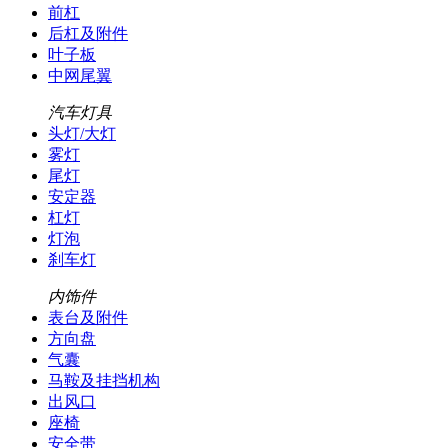
前杠
后杠及附件
叶子板
中网尾翼
汽车灯具
头灯/大灯
雾灯
尾灯
安定器
杠灯
灯泡
刹车灯
内饰件
表台及附件
方向盘
气囊
马鞍及挂挡机构
出风口
座椅
安全带