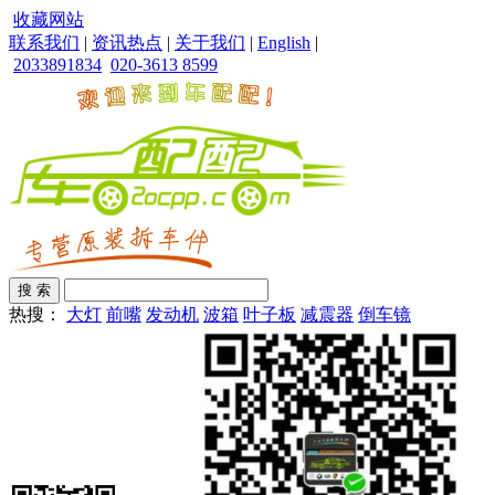
收藏网站
联系我们
|
资讯热点
|
关于我们
|
English
|
2033891834
020-3613 8599
热搜：
大灯
前嘴
发动机
波箱
叶子板
减震器
倒车镜