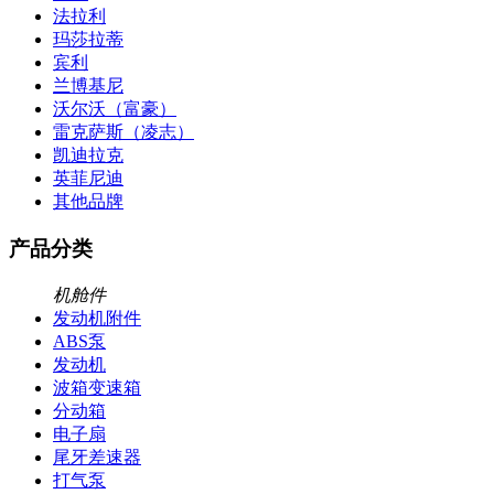
法拉利
玛莎拉蒂
宾利
兰博基尼
沃尔沃（富豪）
雷克萨斯（凌志）
凯迪拉克
英菲尼迪
其他品牌
产品分类
机舱件
发动机附件
ABS泵
发动机
波箱变速箱
分动箱
电子扇
尾牙差速器
打气泵