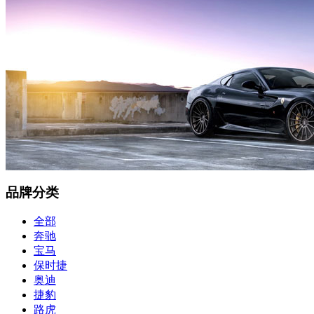
品牌分类
全部
奔驰
宝马
保时捷
奥迪
捷豹
路虎