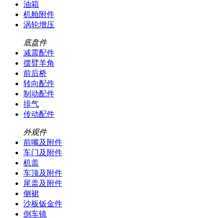
油箱
机舱附件
涡轮增压
底盘件
减震配件
摆臂羊角
前后桥
转向配件
制动配件
排气
传动配件
外观件
前嘴及附件
车门及附件
机盖
车顶及附件
尾盖及附件
侧裙
沙板钣金件
倒车镜