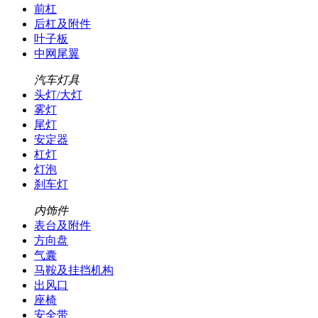
前杠
后杠及附件
叶子板
中网尾翼
汽车灯具
头灯/大灯
雾灯
尾灯
安定器
杠灯
灯泡
刹车灯
内饰件
表台及附件
方向盘
气囊
马鞍及挂挡机构
出风口
座椅
安全带