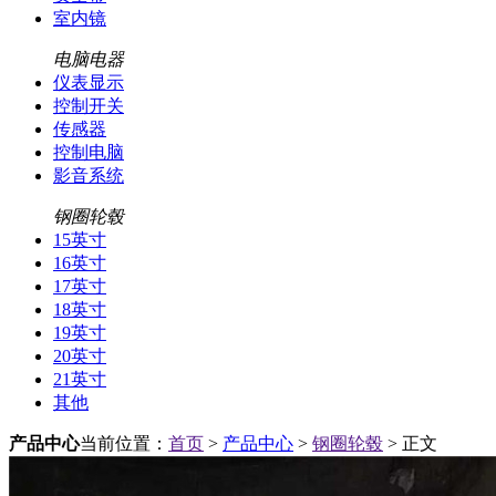
室内镜
电脑电器
仪表显示
控制开关
传感器
控制电脑
影音系统
钢圈轮毂
15英寸
16英寸
17英寸
18英寸
19英寸
20英寸
21英寸
其他
产品中心
当前位置：
首页
>
产品中心
>
钢圈轮毂
> 正文