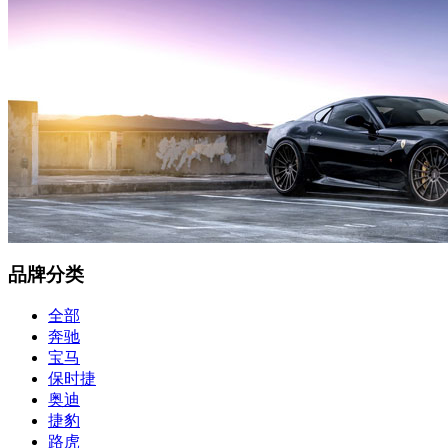
品牌分类
全部
奔驰
宝马
保时捷
奥迪
捷豹
路虎