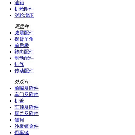
油箱
机舱附件
涡轮增压
底盘件
减震配件
摆臂羊角
前后桥
转向配件
制动配件
排气
传动配件
外观件
前嘴及附件
车门及附件
机盖
车顶及附件
尾盖及附件
侧裙
沙板钣金件
倒车镜