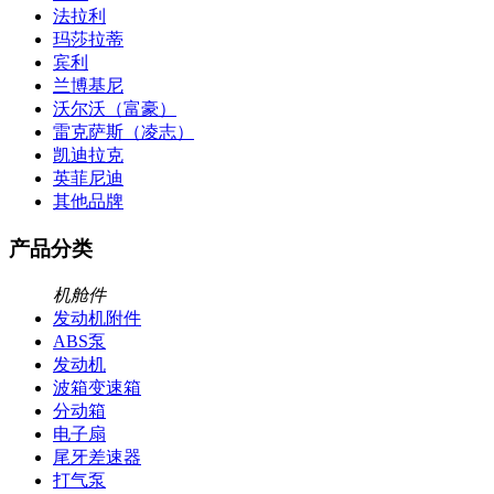
法拉利
玛莎拉蒂
宾利
兰博基尼
沃尔沃（富豪）
雷克萨斯（凌志）
凯迪拉克
英菲尼迪
其他品牌
产品分类
机舱件
发动机附件
ABS泵
发动机
波箱变速箱
分动箱
电子扇
尾牙差速器
打气泵