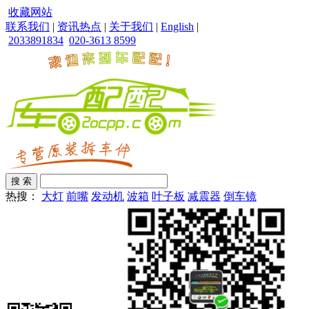
收藏网站
联系我们
|
资讯热点
|
关于我们
|
English
|
2033891834
020-3613 8599
热搜：
大灯
前嘴
发动机
波箱
叶子板
减震器
倒车镜