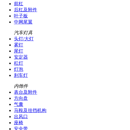
前杠
后杠及附件
叶子板
中网尾翼
汽车灯具
头灯/大灯
雾灯
尾灯
安定器
杠灯
灯泡
刹车灯
内饰件
表台及附件
方向盘
气囊
马鞍及挂挡机构
出风口
座椅
安全带