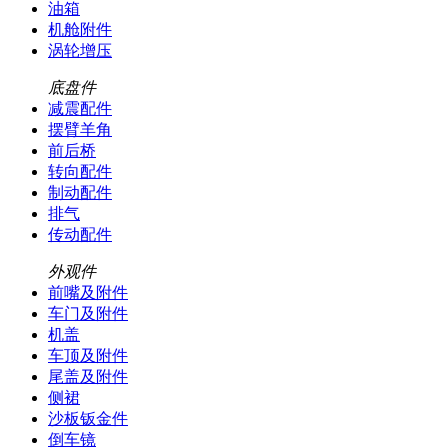
油箱
机舱附件
涡轮增压
底盘件
减震配件
摆臂羊角
前后桥
转向配件
制动配件
排气
传动配件
外观件
前嘴及附件
车门及附件
机盖
车顶及附件
尾盖及附件
侧裙
沙板钣金件
倒车镜