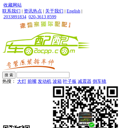
收藏网站
联系我们
|
资讯热点
|
关于我们
|
English
|
2033891834
020-3613 8599
热搜：
大灯
前嘴
发动机
波箱
叶子板
减震器
倒车镜