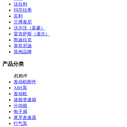
法拉利
玛莎拉蒂
宾利
兰博基尼
沃尔沃（富豪）
雷克萨斯（凌志）
凯迪拉克
英菲尼迪
其他品牌
产品分类
机舱件
发动机附件
ABS泵
发动机
波箱变速箱
分动箱
电子扇
尾牙差速器
打气泵