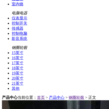
室内镜
电脑电器
仪表显示
控制开关
传感器
控制电脑
影音系统
钢圈轮毂
15英寸
16英寸
17英寸
18英寸
19英寸
20英寸
21英寸
其他
产品中心
当前位置：
首页
>
产品中心
>
钢圈轮毂
> 正文