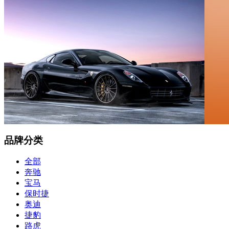
品牌分类
全部
奔驰
宝马
保时捷
奥迪
捷豹
路虎