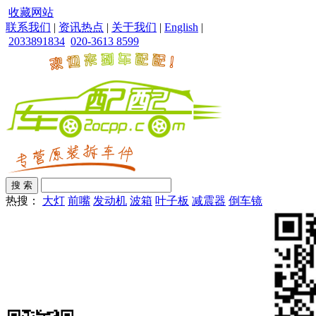
收藏网站
联系我们
|
资讯热点
|
关于我们
|
English
|
2033891834
020-3613 8599
热搜：
大灯
前嘴
发动机
波箱
叶子板
减震器
倒车镜