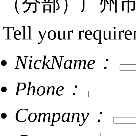
（分部）广州市
Tell your require
NickName：
Phone：
Company：