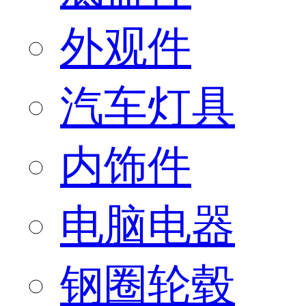
外观件
汽车灯具
内饰件
电脑电器
钢圈轮毂