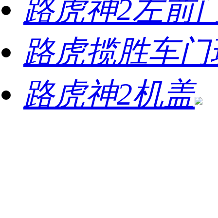
路虎神2左前
路虎揽胜车门
路虎神2机盖