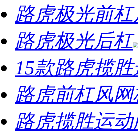
路虎极光前杠
路虎极光后杠
15款路虎揽
路虎前杠风网
路虎揽胜运动