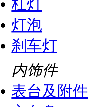
杠灯
灯泡
刹车灯
内饰件
表台及附件