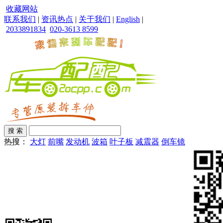
收藏网站
联系我们
|
资讯热点
|
关于我们
|
English
|
2033891834
020-3613 8599
热搜：
大灯
前嘴
发动机
波箱
叶子板
减震器
倒车镜