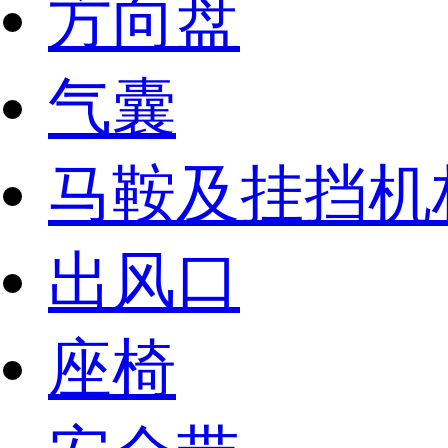
方向盘
气囊
马鞍及挂挡机
出风口
座椅