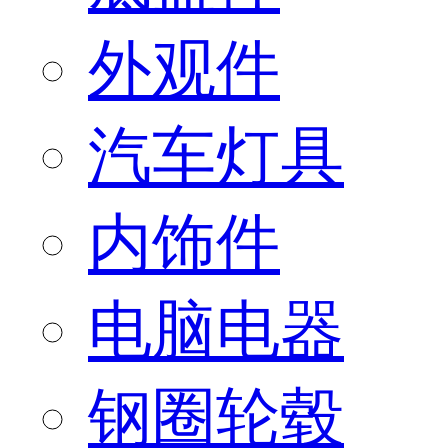
外观件
汽车灯具
内饰件
电脑电器
钢圈轮毂