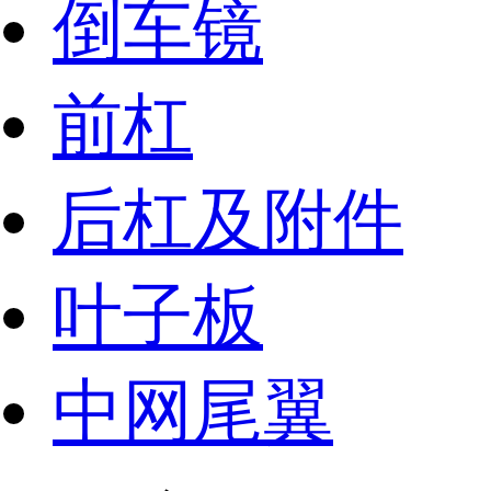
倒车镜
前杠
后杠及附件
叶子板
中网尾翼