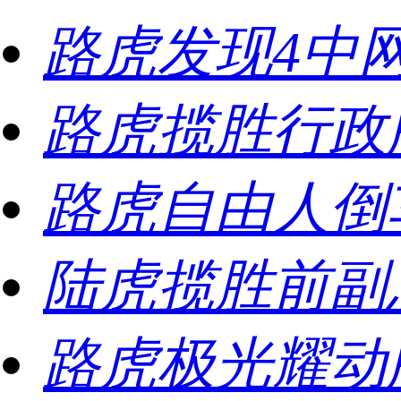
路虎发现4中
路虎揽胜行政
路虎自由人倒
陆虎揽胜前副
路虎极光耀动