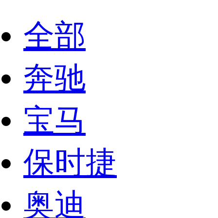
全部
奔驰
宝马
保时捷
奥迪