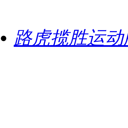
路虎揽胜运动