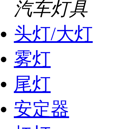
汽车灯具
头灯/大灯
雾灯
尾灯
安定器