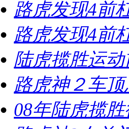
路虎发现4前
路虎发现4前
陆虎揽胜运动
路虎神２车顶
08年陆虎揽