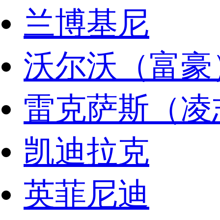
兰博基尼
沃尔沃（富豪
雷克萨斯（凌
凯迪拉克
英菲尼迪