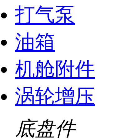
打气泵
油箱
机舱附件
涡轮增压
底盘件