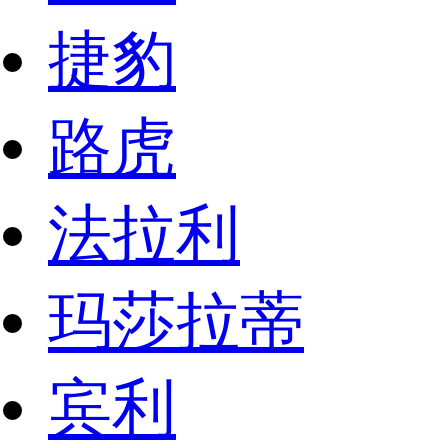
捷豹
路虎
法拉利
玛莎拉蒂
宾利