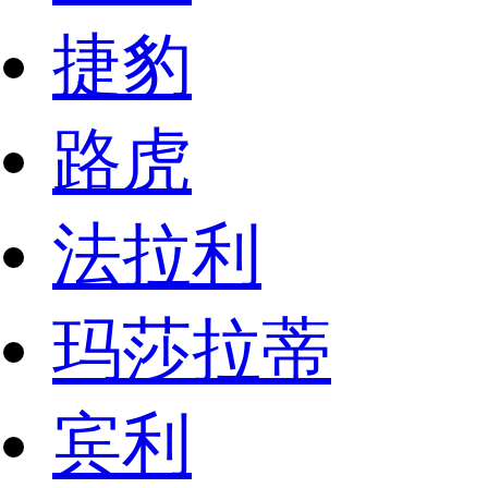
捷豹
路虎
法拉利
玛莎拉蒂
宾利