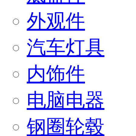
外观件
汽车灯具
内饰件
电脑电器
钢圈轮毂