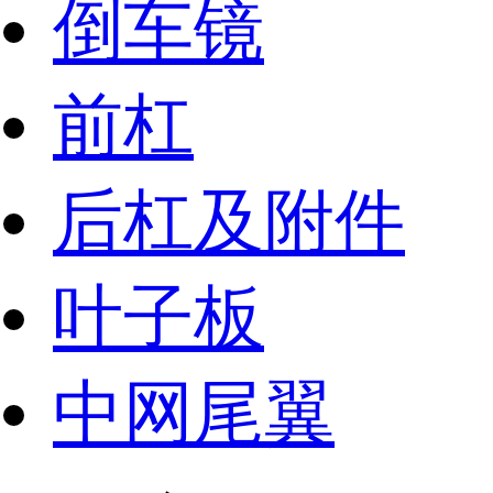
倒车镜
前杠
后杠及附件
叶子板
中网尾翼