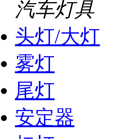
汽车灯具
头灯/大灯
雾灯
尾灯
安定器