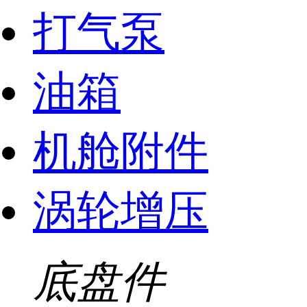
打气泵
油箱
机舱附件
涡轮增压
底盘件