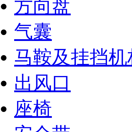
方向盘
气囊
马鞍及挂挡机
出风口
座椅