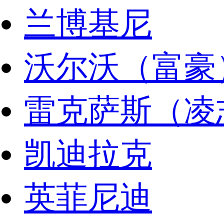
兰博基尼
沃尔沃（富豪
雷克萨斯（凌
凯迪拉克
英菲尼迪