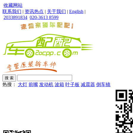
收藏网站
联系我们
|
资讯热点
|
关于我们
|
English
|
2033891834
020-3613 8599
热搜：
大灯
前嘴
发动机
波箱
叶子板
减震器
倒车镜