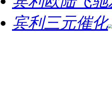
宾利欧陆飞驰
宾利三元催化