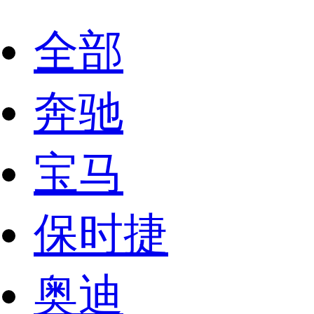
全部
奔驰
宝马
保时捷
奥迪