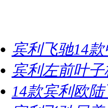
宾利飞驰14
宾利左前叶子
14款宾利欧