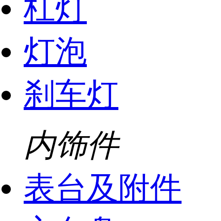
杠灯
灯泡
刹车灯
内饰件
表台及附件