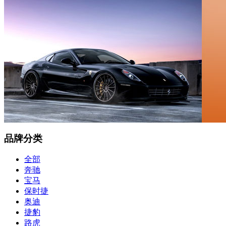
品牌分类
全部
奔驰
宝马
保时捷
奥迪
捷豹
路虎