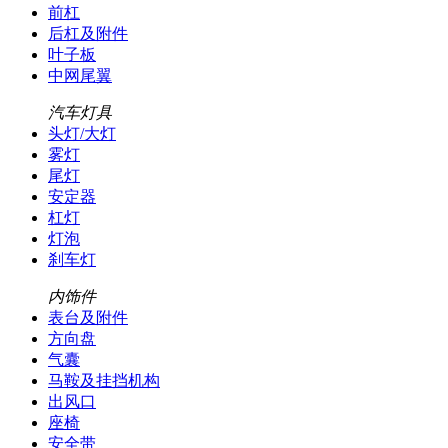
前杠
后杠及附件
叶子板
中网尾翼
汽车灯具
头灯/大灯
雾灯
尾灯
安定器
杠灯
灯泡
刹车灯
内饰件
表台及附件
方向盘
气囊
马鞍及挂挡机构
出风口
座椅
安全带