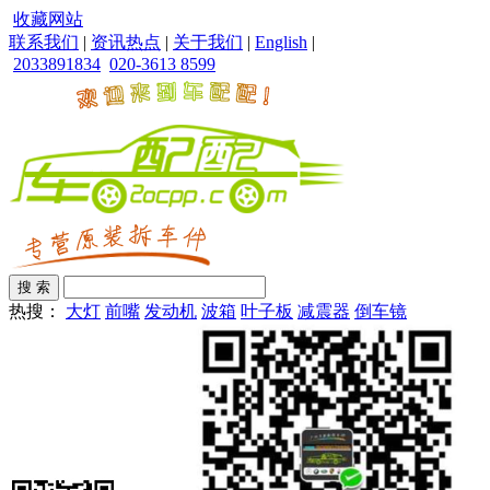
收藏网站
联系我们
|
资讯热点
|
关于我们
|
English
|
2033891834
020-3613 8599
热搜：
大灯
前嘴
发动机
波箱
叶子板
减震器
倒车镜