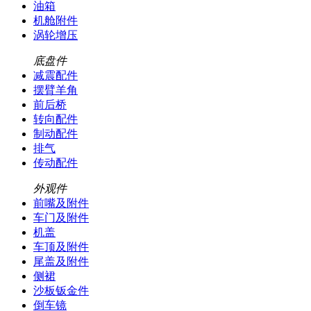
油箱
机舱附件
涡轮增压
底盘件
减震配件
摆臂羊角
前后桥
转向配件
制动配件
排气
传动配件
外观件
前嘴及附件
车门及附件
机盖
车顶及附件
尾盖及附件
侧裙
沙板钣金件
倒车镜