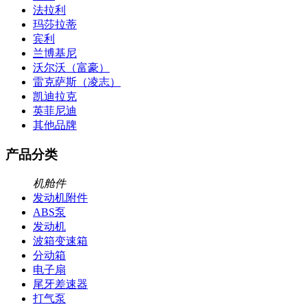
法拉利
玛莎拉蒂
宾利
兰博基尼
沃尔沃（富豪）
雷克萨斯（凌志）
凯迪拉克
英菲尼迪
其他品牌
产品分类
机舱件
发动机附件
ABS泵
发动机
波箱变速箱
分动箱
电子扇
尾牙差速器
打气泵