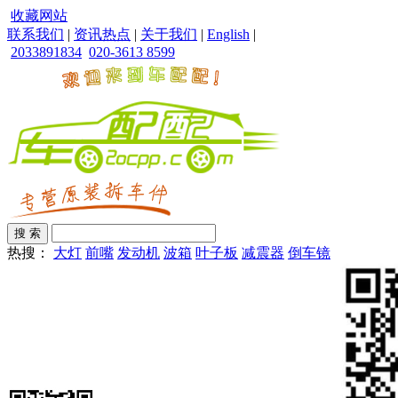
收藏网站
联系我们
|
资讯热点
|
关于我们
|
English
|
2033891834
020-3613 8599
热搜：
大灯
前嘴
发动机
波箱
叶子板
减震器
倒车镜