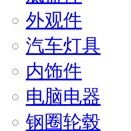
外观件
汽车灯具
内饰件
电脑电器
钢圈轮毂